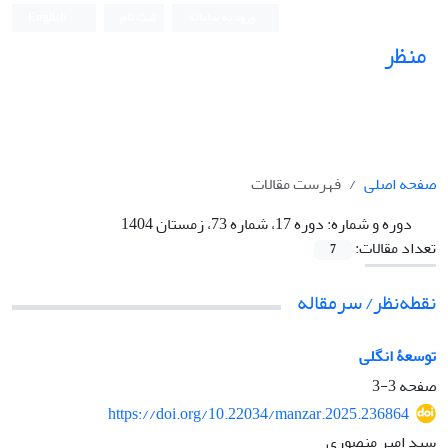
ورود به سامانه
ثبت نام
English
منظر
نشریه علمی
صفحه اصلی
فهرست مقالات
دوره و شماره:
دوره 17، شماره 73، زمستان 1404
تعداد مقالات:
7
نقطه‌نظر/ سرمقاله
توسعۀ انگلی
صفحه
3-3
https://doi.org/10.22034/manzar.2025.236864
سید امیر منصوری