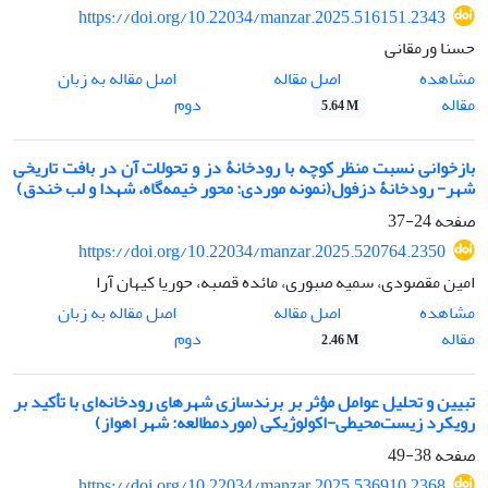
https://doi.org/10.22034/manzar.2025.516151.2343
حسنا ورمقانی
اصل مقاله
مشاهده
اصل مقاله به زبان
مقاله
دوم
5.64 M
بازخوانی نسبت منظر کوچه با رودخانۀ دز و تحولات آن در بافت تاریخی
شهر- رودخانۀ دزفول(نمونه موردی: محور خیمه‌گاه، شهدا و لب خندق)
صفحه
24-37
https://doi.org/10.22034/manzar.2025.520764.2350
امین مقصودی، سمیه صبوری، مائده قصبه، حوریا کیهان آرا
اصل مقاله
مشاهده
اصل مقاله به زبان
مقاله
دوم
2.46 M
تبیین و تحلیل عوامل مؤثر بر برندسازی شهرهای رودخانه‌‌ای با تأکید بر
رویکرد زیست‌محیطی-اکولوژیکی (موردمطالعه: شهر اهواز)
صفحه
38-49
https://doi.org/10.22034/manzar.2025.536910.2368