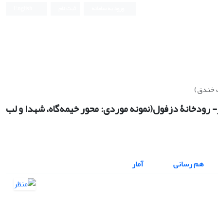
ورود به سامانه
ثبت نام
English
نشریه علمی
ب خندق)
- رودخانۀ دزفول(نمونه موردی: محور خیمه‌گاه، شهدا و لب
هم رسانی
آمار