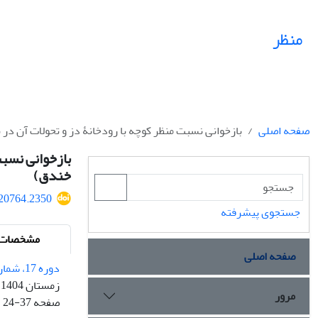
منظر
صفحه اصلی
بازخوانی نسبت منظر کوچه با رودخانۀ دز و تحولات آن در
بازخوانی نسبت
خندق)
520764.2350
جستجوی پیشرفته
مشخصات م
صفحه اصلی
دوره 17، شماره 73
زمستان 1404
مرور
صفحه
24-37