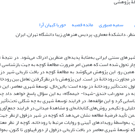
الۀ پژوهشی
سمیه صبوری
مائده قصبه
حوریا کیهان آرا
نظر، دانشکدۀ معماری، پردیس هنرهای زیبا دانشگاه تهران، ایران
رهای سنتی ایرانی به‌مثابۀ پدیده‌‌ای منظرین ادراک می‌‌شود. در نتیجۀ
ار تحول شده است که همین امر ضرورت مطالعۀ کوچه به جهت بازشناسی ارزش
 همین رو، این پژوهش می‌‌کوشد به مطالعۀ کوچه در بافت تاریخی شهر دز
ر مجاورت رودخانۀ دز است. این پژوهش با درنظرگرفتن تعامل بین رودخانه
ول تحت‌تأثیر رودخانۀ دز بوده است؛ بااین‌حال، توسعۀ شهری معاصر، این م
ه در محور«لب خندق-شهدا- خیمه‌گاه» به این سؤال پاسخ خواهد داد چه مؤ
ناسایی کرد و این مؤلفه‌‌ها، در فرایند توسعۀ شهری به چه شکلی تحت‌تأثیر 
یلی و تکیه‌بر روش‌‌های کتابخانه‌‌ای و مشاهدۀ میدانی در فرایند جمع‌آوری
تأیید فرضیۀ مطالعه نشان می‌‌دهد که کوچه‌‌‌‌ در شهر دزفول ازنظر جهت
ن، به‌واسطۀ رویدادهای آیینی و روایات مرتبط با رودخانه، کوچه از نظر معنا
ه توسعۀ شهری معاصر در بافت تاریخی دزفول از دورۀپهلوی تا کنون، به‌واسط