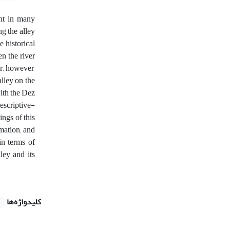
ent in many
ng the alley
e historical
en the river
er; however,
lley on the
ith the Dez
escriptive-
ings of this
mation, and
in terms of
ley and its
کلیدواژه‌ها