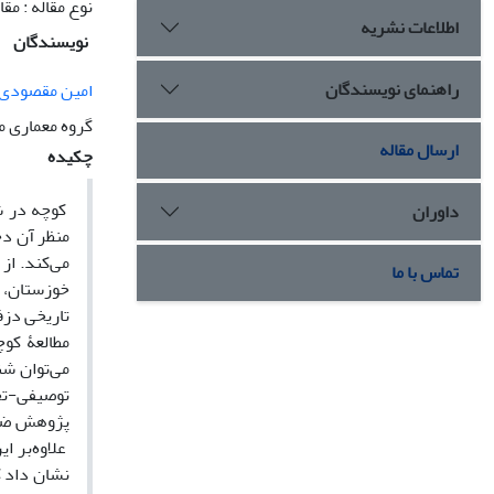
نوع مقاله : مق
اطلاعات نشریه
نویسندگان
راهنمای نویسندگان
امین مقصودی
گروه معماری م
ارسال مقاله
چکیده
کوچه در شه
داوران
منظر آن دچ
می‌کند. از
تماس با ما
خوزستان، د
تاریخی دزف
مطالعۀ کوچ
می‌‌توان ش
توصیفی-تحل
پژوهش ضمن 
علاوه‌بر ای
نشان داد ک