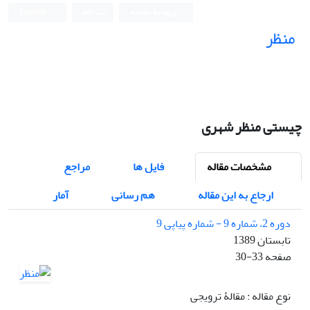
ورود به سامانه
ثبت نام
English
منظر
نشریه علمی
چیستی منظر شهری
مشخصات مقاله
فایل ها
مراجع
ارجاع به این مقاله
هم رسانی
آمار
دوره 2، شماره 9 - شماره پیاپی 9
تابستان 1389
صفحه
30-33
نوع مقاله : مقالۀ ترویجی