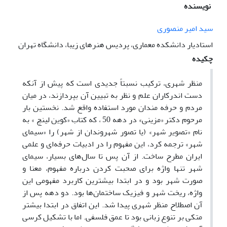
نویسنده
سید امیر منصوری
استادیار دانشکده معماری، پردیس هنرهای زیبا، دانشگاه تهران
چکیده
منظر شهری، ترکیب نسبتاً جدیدی است که پیش از آنکه
دست اندرکاران علم و نظر به تبیین آن بپردازند، در میان
مردم و حرفه مندان مورد استفاده واقع شد. نخستین بار
مرحوم دکتر «مزینی» در دهه 50 ، که کتاب «کوین لینچ » به
نام «تصویر شهر» (یا تصور شهروندان از شهر) را «سیمای
شهر» ترجمه کرد، این مفهوم را در ادبیات حرفه‌ای و علمی
ایران مطرح ساخت. از آن پس تا سال‌های بسیار، سیمای
شهر تنها واژه برای صحبت کردن درباره مفهوم، معنا و
صورت شهر بود و در ابتدا بیشترین کاربرد مفهومی این
واژه، ریخت شهر و فیزیک ساختمان‌ها بود. دو دهه پس از
آن اصطلاح منظر شهری پیدا شد. این اتفاق در ابتدا بیشتر
متکی بر تنوع زبانی بود تا عمق فلسفی. اما با تشکیل کرسی