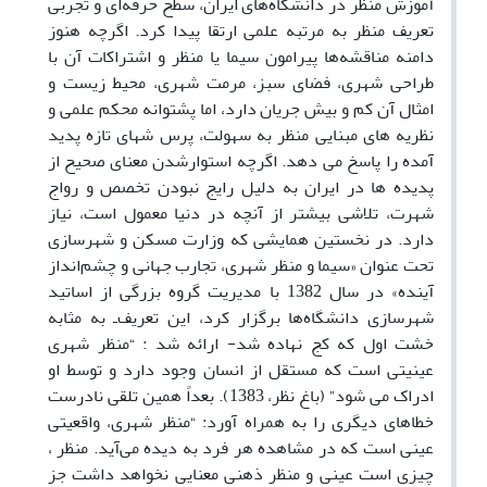
آموزش منظر در دانشگاه‌های ایران، سطح حرفه‌ای و تجربی
تعریف منظر به مرتبه علمی ارتقا پیدا کرد. اگرچه هنوز
دامنه مناقشه‌ها پیرامون سیما یا منظر و اشتراکات آن با
طراحی شهری، فضای سبز، مرمت شهری، محیط زیست و
امثال آن کم و بیش جریان دارد، اما پشتوانه محکم علمی و
نظریه های مبنایی منظر به سهولت، پرس شهای تازه پدید
آمده را پاسخ می دهد. اگرچه استوارشدن معنای صحیح از
پدیده ها در ایران به دلیل رایج نبودن تخصص و رواج
شهرت، تلاشی بیشتر از آنچه در دنیا معمول است، نیاز
دارد. در نخستین همایشی که وزارت مسکن و شهرسازی
تحت عنوان «سیما و منظر شهری، تجارب جهانی و چشم‌انداز
آینده» در سال 1382 با مدیریت گروه بزرگی از اساتید
شهرسازی دانشگاه‌ها برگزار کرد، این تعریف‌ـ به مثابه
خشت اول که کج نهاده شد- ارائه شد : “منظر شهری
عینیتی است که مستقل از انسان وجود دارد و توسط او
ادراک می شود” (باغ نظر، 1383). بعداً همین تلقی نادرست
خطاهای دیگری را به همراه آورد: “منظر شهری، واقعیتی
عینی است که در مشاهده هر فرد به دیده می‌آید. منظر ،
چیزی است عینی و منظر ذهنی معنایی نخواهد داشت جز