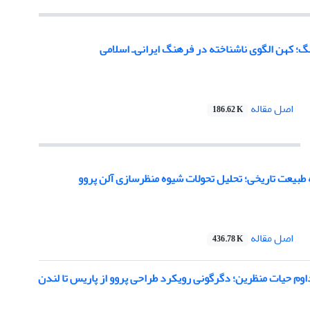
گ؛ کهن الگوى ناشناخته در فرهنگ ایرانى‌ـ اسلامى
اصل مقاله
186.62 K
 طبیعت تاریخی؛ تحلیل تحولات شیوه منظرسازی آلن پروو
اصل مقاله
436.78 K
وم حیات منظرین؛ دگرگونی رویکرد طراحی پروو از پاریس تا لندن