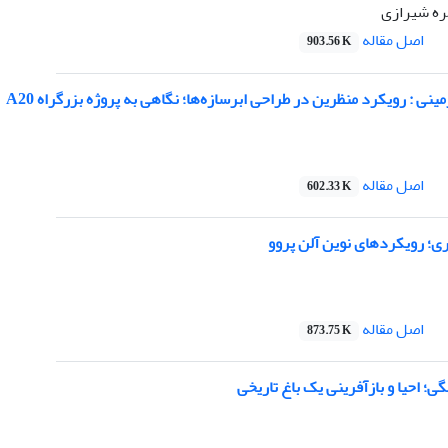
ره شیرازی
اصل مقاله
903.56 K
نی : رویکرد منظرین در طراحی ابرسازه‌ها؛ نگاهی به پروژه بزرگراه A20
اصل مقاله
602.33 K
ی؛ رویکردهای نوین آلن پروو
اصل مقاله
873.75 K
ی؛ احیا و بازآفرینی یک باغ تاریخی