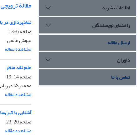
مقالۀ ترویجی
اطلاعات نشریه
نمادپردازی در ب
راهنمای نویسندگان
صفحه
6-13
مهوش عالمی
ارسال مقاله
مشاهده مقاله
داوران
علم نقد منظر
صفحه
14-19
تماس با ما
محمدرضا مهربانى‌
مشاهده مقاله
آشنایی با کهن‌سا
صفحه
20-23
مشاهده مقاله