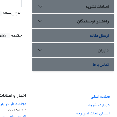
اطلاعات نشریه
عنوان مقاله
راهنمای نویسندگان
چکیده
ارسال مقاله
glish
داوران
تماس با ما
اخبار و اعلانات
صفحه اصلی
مجله منظر در پایگاه Web of Science نم
درباره نشریه
1397-12-22
اعضای هیات تحریریه
انجمن علمی معما