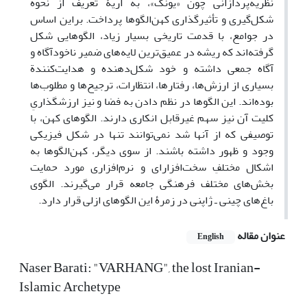
نظریه‌پردازانی چون «یونگ»، به اریۀ تعریف از نحوة
شکل‌گیری و تأثیر‌گذاری کهن‌الگوها پرداخت. براین اساس
در جوامع، با قدمت تاریخی بسیار زیاد، الگوهایی شکل
گرفته‌اند که ریشه در عمیق‌ترین لایه‌های ضمیر نا‌خودآگاه و
آگاه جمعی داشته و خود شکل‌دهنده و هدایت‌کنندة
بسیاری از ارزش‌ها، رفتارها، انتظارات، ترجیح‌ها و مطلوب‌ها
بوده‌اند. این الگوها در نظم دادن به فضا و نیز ارزشگذاریِ
کلیت آن نیز سهم غیرقابل انکاری دارند. الگوهای کهن، با
توصیفی که از آنها شد نمی‌توانند تنها در شکل فیزیکی
وجود و ظهور داشته باشند. از سوی دیگر، کهن‌الگوها به
اشکال مختلفِ سخت‌افزارای و نرم‌افزاری مورد حمایت
بخش‌های مختلف فرهنگی جامعه قرار می‌گیرند. الگوی
باغ‌های چینی ـ ژاپنی در زمرۀ این الگوهای ازلی قرار دارد.
عنوان مقاله
English
Naser Barati: "VARHANG", the lost Iranian-
Islamic Archetype