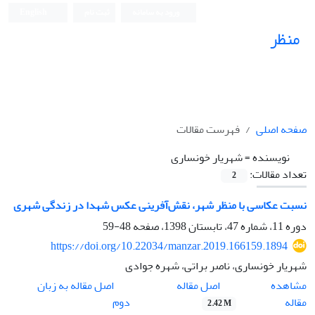
ورود به سامانه
ثبت نام
English
منظر
نشریه علمی
صفحه اصلی
فهرست مقالات
نویسنده =
شهریار خونساری
تعداد مقالات:
2
نسبت عکاسی با منظر شهر، نقش‌آفرینی عکس شهدا در زندگی شهری
دوره 11، شماره 47، تابستان 1398، صفحه
48-59
https://doi.org/10.22034/manzar.2019.166159.1894
شهریار خونساری، ناصر براتی، شهره جوادی
اصل مقاله
مشاهده
اصل مقاله به زبان
مقاله
دوم
2.42 M