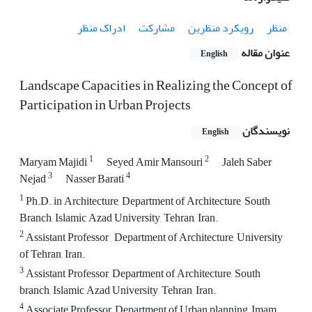
منظر
رویکرد منظرین
مشارکت
ادراک منظر
عنوان مقاله
English
Landscape Capacities in Realizing the Concept of
Participation in Urban Projects
نویسندگان
English
1
2
Maryam Majidi
Seyed Amir Mansouri
Jaleh Saber
3
4
Nejad
Nasser Barati
1
Ph.D. in Architecture, Department of Architecture, South
Branch, Islamic Azad University, Tehran, Iran.
2
Assistant Professor , Department of Architecture, University
of Tehran, Iran.
3
Assistant Professor, Department of Architecture, South
branch, Islamic Azad University, Tehran, Iran.
4
Associate Professor, Department of Urban planning, Imam