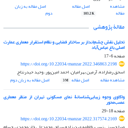
اصل مقاله
مشاهده
اصل مقاله به زبان
مقاله
دوم
103.2 K
مقالۀ پژوهشی
تحلیل نقش چشم‌انداز بر ساختار فضایی و نظام استقرار معماری عمارت
اصلی باغ عباس‌آباد
صفحه
6-17
https://doi.org/10.22034/manzar.2022.346863.2198
اسحق رضازاده، آرمین بهرامیان، احمد امین‌پور، وحید حیدرنتاج
اصل مقاله
مشاهده مقاله
اصل مقاله به زبان دوم
3 M
واکاوی وجوه زیبایی‌شناسانۀ نمای مسکونی تهران از منظر معماری
عصب‌محور
صفحه
18-29
https://doi.org/10.22034/manzar.2022.317574.2169
صبا حسینی نسب، فاطمه مهدیزاده سراج، محمدعلی خان‌محمدی، حسام