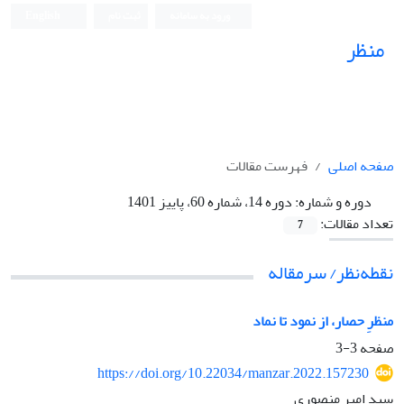
ورود به سامانه
ثبت نام
English
منظر
نشریه علمی
صفحه اصلی
فهرست مقالات
دوره و شماره:
دوره 14، شماره 60، پاییز 1401
تعداد مقالات:
7
نقطه‌نظر/ سرمقاله
منظرِ حصار، از نمود تا نماد
صفحه
3-3
https://doi.org/10.22034/manzar.2022.157230
سید امیر منصوری