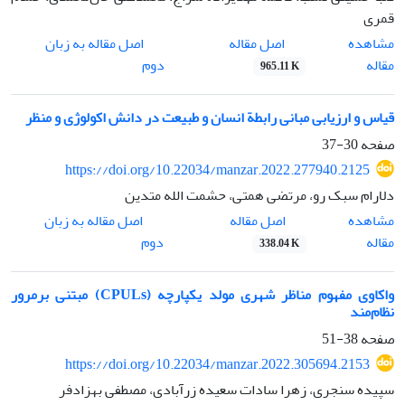
قمری
اصل مقاله
مشاهده
اصل مقاله به زبان
مقاله
دوم
965.11 K
قیاس و ارزیابی مبانی رابطة انسان و طبیعت در دانش اکولوژی و منظر
صفحه
30-37
https://doi.org/10.22034/manzar.2022.277940.2125
دلارام سبک رو، مرتضی همتی، حشمت الله متدین
اصل مقاله
مشاهده
اصل مقاله به زبان
مقاله
دوم
338.04 K
واکاوی مفهوم مناظر شهری مولد یکپارچه (CPULs) مبتنی برمرور
نظام‌مند
صفحه
38-51
https://doi.org/10.22034/manzar.2022.305694.2153
سپیده سنجری، زهرا سادات سعیده زرآبادی، مصطفی بهزادفر