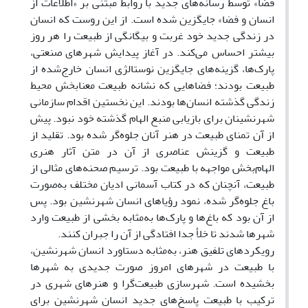
فضا» توسط رسانه‌های جدید با روابط مبتنی بر «اطلاعات از
انسان و فضا» جایگزین شده است. از این روست که انسان
در زندگی جدید خود غربت و بیگانگی از طبیعت را هر روز
بیشتر احساس می‌کند. در آغاز پیدایش شهرهای صنعتی،
پارک‌ها، گزینه‌های جایگزین نوستالژی انسان خارج‌شده از
طبیعت بودند؛ فضاهایی که نشانه طبیعت معنابخش محیط
زندگی گذشته انسان‌ها بودند. این نخستین اقدام سازمانی
شهرنشینان برای بازیابی منبع الهام گذشته خود نبود. پیش
از آن تمنای طبیعت در هنر آنان جلوه‌گر شده بود. تقلید از
طبیعت و گزینش عناصری از آن در متن آثار هنری
الهام‌بخش مواجهه با طبیعت بود. ترسیم صحنه‌های مثالی از
طبیعت، آنچنان که در کتاب آسمانی ادیان مختلف به‌صورت
باغ جلوه‌گر شده، نمود رؤیاهای انسان شهرنشین بود. پس
از آن بود که باغ‌ها و پارک‌ها به‌مثابه بخشی از طبیعت وارد
شهرها شدند تا خلأ جدا افتادگی از آن را جبران کنند.
رویکردهای تلفیق هنر، به‌مثابه دستاورد انسان شهرنشین،
با طبیعت در شهرهای امروز صورت جدیدی به شهرها
بخشیده است. شهرسازی طبیعت‌گرا و هنرهای شهری در
ترکیب با طبیعت پاسخ‌های جدید انسان شهرنشین برای