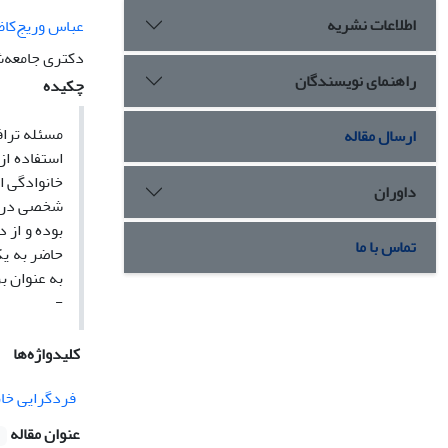
اطلاعات نشریه
عباس وریج‌کا
دکتری جامعه‌ش
راهنمای نویسندگان
چکیده
مسئله تراف
ارسال مقاله
استفاده از
خانوادگی ا
داوران
شخصی در ای
بوده و از 
تماس با ما
حاضر به یک
به عنوان ب
-
کلیدواژه‌ها
فردگرایی خانو
عنوان مقاله