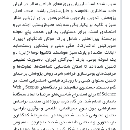
سبب شده است، ارزیابی پروژه‌های طراحی منظر در ایران
فاقد ساختاری نظام‌مند و قابل‌سنجش باشد. هدف اصلی
پژوهش، تدوین چارچوبی شاخص‌محور برای ارزیابی منظر
سبز با تأکید بر یکپارچگی سه بُعد محیط‌زیستی، اجتماعی و
اقتصادی است. برای دستیابی به این هدف، پنج نمونه
برجستۀ بین‌المللی ـ شامل پارک هوتان شانگهای (چین)،
سوپرکیلن (دانمارک)، مگی دیلی و بلت‌لاین وست‌ساید
(ایالات متحد) و پارک سبز هوشمند کاشیوا نو‌ها (ژاپن) ـ و
یک نمونۀ بومی، پارک آب‌وآتش تهران، به‌صورت تطبیقی
تحلیل شده‌اند تا امکان شناسایی شباهت‌ها، تفاوت‌ها و
ظرفیت‌های بومی‌سازی فراهم شود. روش پژوهش بر مبنای
تحلیل محتوای کیفی و با رویکرد قیاسی-استقرایی است. در
گام نخست، جستجوی نظام‌مند در پایگاه‌های Scopus و Web
of Science برای استخراج شاخص‌های مرتبط با ابعاد سه‌گانۀ
پایداری انجام شد. در گام دوم، پروژه‌های منتخب براساس
معیارهایی چون تنوع جغرافیایی، اقلیمی و نوآوری طراحی،
تحلیل محتوایی شدند. شاخص‌ها در سه مرحلة کدگذاری
باز، محوری و انتخابی طبقه‌بندی شدند تا چارچوب مفهومی
هدف-شاخص-راهبرد شکل گیرد. در نهایت، یافته‌ها با نظر