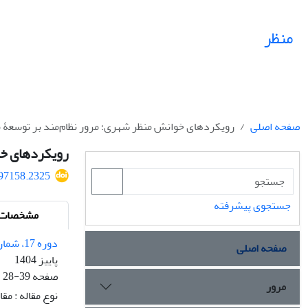
منظر
صفحه اصلی
رویکردهای خوانش منظر شهری؛ مرور نظام‌‌مند بر توسعۀ 
رویکردهای خو
497158.2325
جستجوی پیشرفته
مشخصات م
دوره 17، شماره 72
صفحه اصلی
پاییز 1404
صفحه
28-39
مرور
نوع مقاله : مق