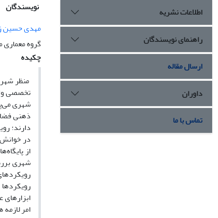
نویسندگان
اطلاعات نشریه
مهدی حسین ز
راهنمای نویسندگان
گروه معماری م
چکیده
ارسال مقاله
منظر شهری 
تخصصی وابس
داوران
شهری می‌پر
ذهنی فضا ت
تماس با ما
دارند؛ روی
در خوانش م
از پایگاه‌
شهری بررس
رویکردهای 
رویکردها ن
ابزارهای ع
امر لازمه 