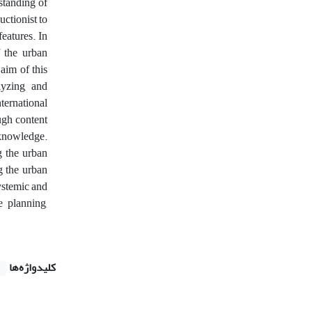
standing of
ctionist to
eatures. In
f the urban
aim of this
lyzing, and
ternational
ugh content
 knowledge.
g the urban
g the urban
systemic and
e planning,
کلیدواژه‌ها