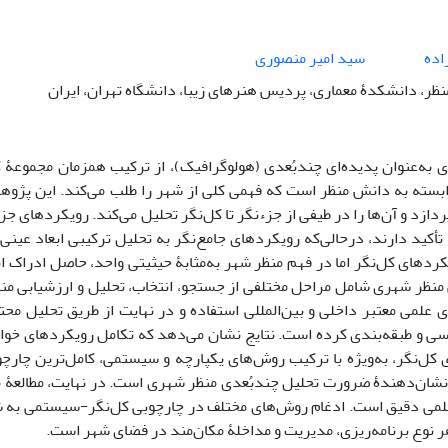
اده
سید امیر منصوری
نظر، دانشکدۀ معماری، پردیس هنرهای زیبا، دانشگاه تهران، ایران
به‌عنوان پدیده‌ای چندبُعدی (هولوگرافیک)، از ترکیب همزمان مجموعۀ کا
ته به دانش منظر است که فهمی کلی از شهر را طلب می‌‌کند. این پژوهش
دازد و آن‌ها را در طیفی از جزءنگر تا کل‌نگر تحلیل می‌کند. رویکردهای ج
أکید دارند، درحالی‌که رویکردهای جامع‌نگر به تحلیل ترکیبی ابعاد عین
کردهای کل‌نگر اما در فهم منظر شهر به‌مثابۀ حیثیتی واحد، حاصل ادر
نظر شهری شامل مراحل مختلفی از جستجو، انتخاب، تحلیل و ارزشیابی منا
های علمی معتبر داخلی و بین‌المللی استفاده و در نهایت از طریق تحلیل م
ی و طبقه‌بندی کرده‌ است. نتایج نشان می‌دهد که تکامل رویکردهای خو
کل‌نگر، به‌ویژه با ترکیب روش‌‌های یکپارچه و سیستمی، کامل‌‌ترین چارچوب 
شان‌دهندۀ ضرورت تحلیل چندبُعدی منظر شهری است. در نهایت، مطالعۀ منظ
لمی دقیق است. ادغام روش‌های مختلف در چارچوبی کل‌نگر-سیستمی به شنا
هر نوع برنامه‌‌ریزی، مدیریت و مداخلۀ مکان‌‌مند در فضای شهر است.