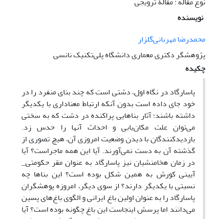
نوع مقاله : مقالۀ ترویجی
نویسنده
محمدرضا مهربانی‌گلزار
پژوهشگر دکتری معماری دانشگاه پلی‌تکنیک نانسی
چکیده
پاسارگاد در نگاه اول، دشتی است که چند بنای منفرد را در
خود جای داده است بدون آنکه ارتباط معناداری با یکدیگر
داشته باشند؛ آثار بناهایی پراکنده در دشت که به سختی
می‌توان علت مکان‌یابی و احداث آنها را حدس زد.
بازدیدکنندگان با دیدن وضعیت امروزی آن، هیچ تصوری از
گذشته آن به دست نمی‌آورند. آیا این همه ماجراست؟ آیا
در زمان هخامنشیان نیز پاسارگاد به عنوان مقر حکومتی_‌
آیینی کورش به همین شکل بوده است؟ این بناها چه
نسبتی با یکدیگر دارند؟ از سوی دیگر، امروزه پوهشگران
پاسارگاد را به عنوان اولین باغ ایرانی و الگوی باغ‌های پسین
می‌دانند اما پرسش اینجاست این باغ چگونه بوده است؟ آیا