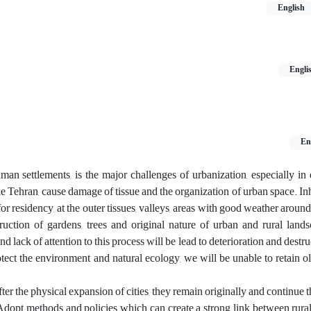
English
Engli
En
man settlements, is the major challenges of urbanization, especially in
e Tehran, cause damage of tissue and the organization of urban space. Inh
or residency, at the outer tissues, valleys, areas with good weather arou
truction of gardens, trees and original nature of urban and rural land
d lack of attention to this process will be lead to deterioration and destru
otect the environment and natural ecology, we will be unable to retain o
er the physical expansion of cities, they remain originally and continue th
ea). Adopt methods and policies which can create a strong link between rur