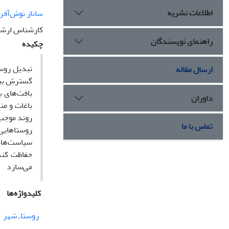
اطلاعات نشریه
ساناز نوش‌آفر
کارشناس ارشد
راهنمای نویسندگان
چکیده
تبدیل روس
ارسال مقاله
گسترش بیش
بافت‌های ب
داوران
باغات و من
روند موجب 
تماس با ما
سیاست‌هایی
حفاظت کند
می‌سازد
کلیدواژه‌ها
روستاـ شهر