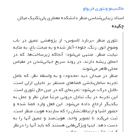
ماکسیمو ونتوری فریولو
استاد زیبایی‌شناسی منظر دانشکده معماری پلی‌تکنیک میلان
چکیده
تئوری منظر «برنارد لاسوس» از پژوهشی عمیق در باب
وضوح (نور، رنگ، جلوه)-آغاز شده و به مبحث باغ، به مثابه
نهایت منظر، منتهی می‌شود؛ آنجاکه زیرساخت‌ها، که در
اعماق ریشه دارند، در روند سریع جهانی‌شدن در مقیاس
محلی ظاهر می‌شوند.
منظر در میدان دید «محدود» و به واسطه نظر، که عامل
تجربه سامان‌بخشی فضاهای مستقر بر تخیلی ازلی است،
«قابل درک» می‌شود؛ تجربه‌ای که در عین حال تئوری است.
این تجربه در یک تبادل درونی مرتباً میان نظر و عمل به
یکدیگر ارجاع داده می‌شود. این فعل وارد فضا شده و
حضور اشیا و ارتباطات‌شان را که سازنده هویت منظر است،
ثبت می‌کند تا تصویر واحد، هویت‌مند و عمیق آنها را به
دست دهد. اینها ویژگی‌هایی هستند که باید آنها را درنظر