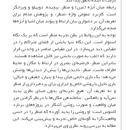
گرفت تا آینده تحقق پیدا کند.
رابطه میان اُبژه (عین) و منظر، پیچیده، دوپهلو و ویرانگر
است. کاربرد عمومی واژه «منظر» و پژوهش مدام برای
تعریف آن، بر دشواری بیان ارتباط و پیوند میان اشیا و اُبژه‌ها
صحه می‌گذارد.
توجه به این روابط در بطن تجربه منظر است که بر یک نگاه
استوار است. این نگاه تنها بخشی از فضای متراکم را در
مقیاس دید می‌سازد. در این مقیاس عناصر در وحدتی قرار
دارند که اغلب به صورت بخشی نیز قابل مشاهده هستند.
بنابراین منظر، فرضیه‌ای بصری در ارتباط با مکان و محیط
اطراف ماست. منظر، نادیدنی‌ها را بیش از دیدنی‌ها پوشش
می‌دهد؛ یک بازی دایمی میان پیدا و پنهان، حقیقی و خیالی؛
بازی تخیل با روشی خاص و ابزاری برای پرده‌برداری از منظر
و نه تعریف‌ آن. هیچ تجربه‌ای بدون مبنای نظری پدید
نمی‌آید و بالعکس : ساماندهی مکان‌ها با درنظر گرفتن مرز
میان واقعیت و صورت روشی آشکار در پروژه‌های برنارد
لاسوس است؛ او روشی را پدید آورده که منظر را در حسی
واقعیت‌گرا به گونه‌ای خاص تجربه و پیش‌بینی می‌کند. این
مقاله به بررسی روند نظری وی می‌پردازد.