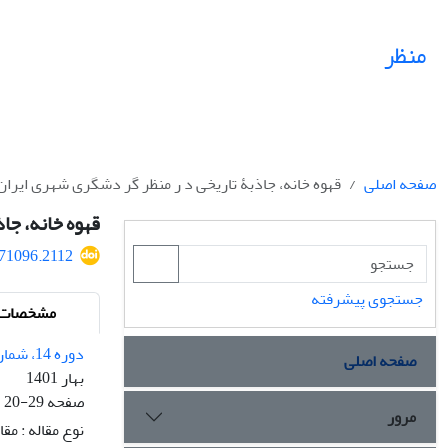
منظر
صفحه اصلی
قهوه خانه، جاذبۀ تاریخی د ر منظر گر دشگری شهری ایران
قهوه خانه، جا
271096.2112
جستجوی پیشرفته
مشخصات م
دوره 14، شماره 58
صفحه اصلی
بهار 1401
صفحه
20-29
مرور
نوع مقاله : مق