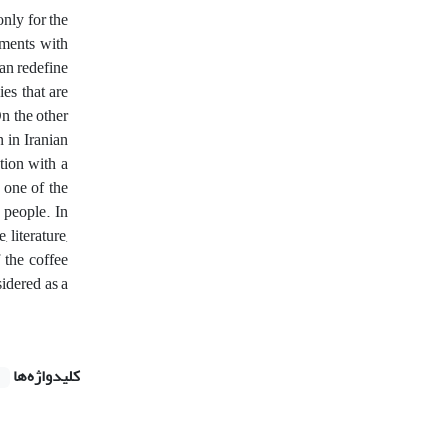
nly for the
ements with
can redefine
es that are
On the other
n in Iranian
tion with a
 one of the
 people. In
 literature,
 the coffee
sidered as a
کلیدواژه‌ها