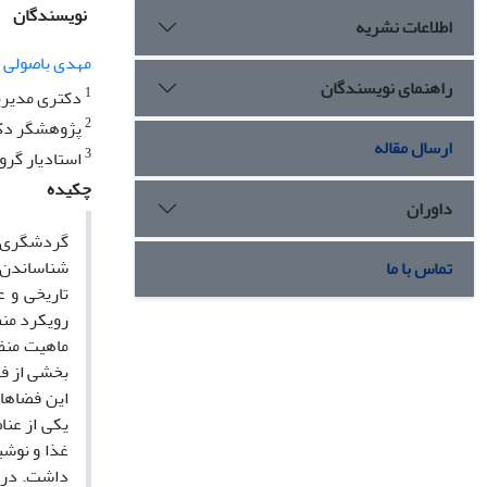
نویسندگان
اطلاعات نشریه
مهدی باصولی
راهنمای نویسندگان
1
دکتری مدیریت
2
پژوهشگر دکتر
ارسال مقاله
3
استادیار گرو
چکیده
داوران
گردشگری شه
شناساندن ت
تماس با ما
تاریخی و 
رویکرد منظ
ماهیت منظر
بخشی از فض
این فضاها 
یکی از عنا
غذا و نوشی
داشت. در ا