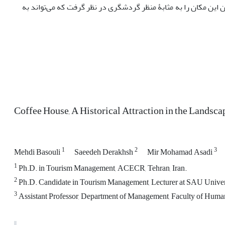
ن این مکان را به مثابۀ منظر گردشگری در نظر گرفت که می‌تواند به
Coffee House, A Historical Attraction in the Landsca
1
2
3
Mehdi Basouli
Saeedeh Derakhsh
Mir Mohamad Asadi
1
Ph.D. in Tourism Management, ACECR, Tehran, Iran.
2
Ph.D. Candidate in Tourism Management, Lecturer at SAU Universi
3
Assistant Professor, Department of Management, Faculty of Humanit