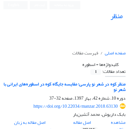
ورود به سامانه
ثبت نام
English
منظر
نشریه علمی
صفحه اصلی
فهرست مقالات
کلیدواژه‌ها =
اسطوره
تعداد مقالات:
1
منظر کوه در شعر نو پارسی؛ مقایسه جایگاه کوه در اسطوره‌های ایرانی با
شعر نو
دوره 10، شماره 42، بهار 1397، صفحه
32-37
https://doi.org/10.22034/manzar.2018.63130
بابک داریوش، محمد آتشین‌بار
اصل مقاله
مشاهده
اصل مقاله به زبان