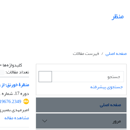
منظر
صفحه اصلی
فهرست مقالات
کلیدواژه‌ها =
تعداد مقالات:
منظرۀ خورنق؛ از 
جستجوی پیشرفته
دوره 17، شماره 71، تابستان 1404، صفحه
519676.2349
صفحه اصلی
امیرمهدی بصیری 
مشاهده مقاله
مرور