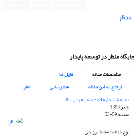
ورود به سامانه
ثبت نام
English
منظر
نشریه علمی
جایگاه منظر در توسعه پایدار
مشخصات مقاله
فایل ها
ارجاع به این مقاله
هم رسانی
آمار
دوره 6، شماره 28 - شماره پیاپی 28
پاییز 1393
صفحه
53-59
نوع مقاله : مقالۀ ترویجی