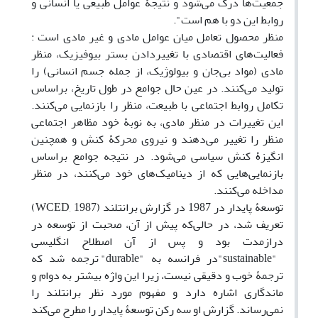
جمعیت‌ها درک می‌شود و نتیجۀ عوامل طبیعی یا انسانی و
روابط این دو با هم است".
منظر محصول تعامل میان عوامل مادی و غیر مادی است :
فعالیت‌های اقتصادی با تغییردادن بستر بیوفیزیک، منظر
مادی (مواد بی‌جان و بیولوژیک، از جمله جسم انسانی) را
تولید می‌کنند. در عین حال جوامع در طول تاریخ، براساس
تکامل روابط اجتماعی با طبیعت، منظر را بازنمایی می‌کنند.
این تغییرات در منظر مادی، به نوبۀ خود مظاهر اجتماعی
منظر را تغییر می‌دهند و نیروی محرکۀ کنش و همچنین
انگیزۀ کنش سیاسی می‌شود. در نتیجه جوامع براساس
بازنمایی‌هایی که از دینامیک‌های خود می‌کنند، در منظر
مداخله می‌کنند.
توسعۀ پایدار در 1987 در گزارش برانتلند (WCED, 1987)
تعریف شد، در حالی‌که پیش از آن، صحبت از توسعه در
درازمدت بود و پس از آن اصطلاح انگلیسی
"sustainable"در فرانسه به "durable" ترجمه شد که
ترجمۀ خوب و دقیقی نیست، زیرا این واژه بیشتر به دوام و
ماندگاری اشاره دارد و مفهوم مورد نظر برانتلند را
نمی‌رساند. گزارش او سه رکن توسعۀ پایدار را مطرح می‌کند