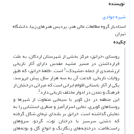
نویسنده
شهره جوادی
استادیار گروه مطالعات عالی هنر، پردیس هنرهای زیبا، دانشگاه
تهران
چکیده
روستای «خرانق» مرکز بخشی از شهرستان اردکان، به علت
قرار‌داشتن در مسیر مشهد مقدس دارای آثار تاریخی
1
ارزشمندی از جمله «مشهدک»
است. «قلعة خرانق» که طبق
روایات تاریخی، قدمت آن به سه هزار سال پیش می‌رسد،
یکی از آثار باستانی اقوام ایرانی است که میراثی درخشان از
2
فرهنگ و تمدن در ادوار مختلف تاریخی دارد
.
این منطقه در دل کویر با سیمایی متفاوت از شهرها و
روستاهای کویری، نمایی اسرارآمیز و منظری استثنایی را به
نمایش گذاشته است. خرانق بر بلندای تپه‌ای شکل گرفته
که دشتی سرسبز با درختان توت، گردو، سروهای
راست‌قامت، درختچه‌های رنگارنگ و انواع گل و بوته‌های