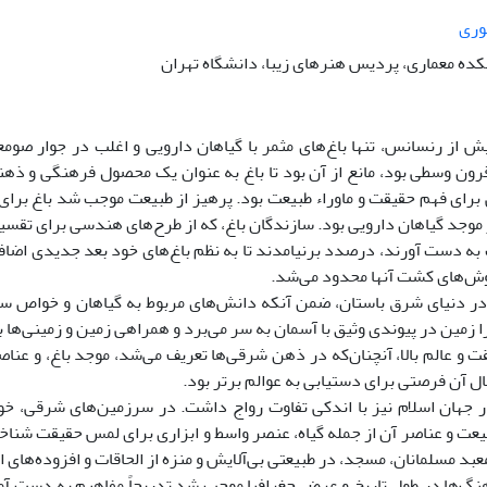
وری
کده معماری، پردیس هنرهای زیبا، دانشگاه تهران
 از رنسانس، تنها باغ‌های مثمر با گیاهان دارویی و اغلب در جوار صومع
ن وسطی بود، مانع از آن بود تا باغ به عنوان یک محصول فرهنگی و ذهن
 برای فهم حقیقت و ماوراء طبیعت بود. پرهیز از طبیعت موجب شد باغ برای 
وجد گیاهان دارویی بود. سازندگان باغ، که از طرح‌های هندسی برای تقسی
ه دست آورند، درصدد برنیامدند تا به نظم باغ‌های خود بعد جدیدی اضافه کن
ش‌های کشت آنها محدود می‌شد.
در دنیای شرق باستان، ضمن آنکه دانش‌های مربوط به گیاهان و خواص سلا
را زمین در پیوندی وثیق با آسمان به سر می‌برد و همراهی زمین و زمینی‌ها
ت و عالم بالا، آنچنان‌که در ذهن شرقی‌ها تعریف می‌شد، موجد باغ، و عناصر
ل آن فرصتی برای دستیابی به عوالم برتر بود.
ر جهان اسلام نیز با اندکی تفاوت رواج داشت. در سرزمین‌های شرقی، خواه
یعت و عناصر آن از جمله گیاه، عنصر واسط و ابزاری برای لمس حقیقت شناخته
عبد مسلمانان، مسجد، در طبیعتی بی‌آلایش و منزه از الحاقات و افزوده‌های ا
نگ‌ها در طول تاریخ و عرض جغرافیا موجب شد تدریجاً مفاهیم به دست آ