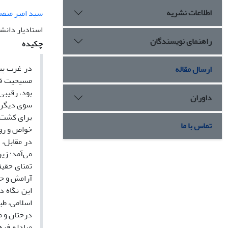
اطلاعات نشریه
سید امیر منص
استادیار دانش
راهنمای نویسندگان
چکیده
در غرب پیش
ارسال مقاله
مسیحیت قرو
بود، رقیبی
داوران
سوی دیگر م
برای کشت ب
تماس با ما
خواص و رو
در مقابل، 
می‌آمد؛ زی
تمنای حقیق
آرامش و حا
این نگاه د
اسلامی، طب
درختان و م
مبادله فره