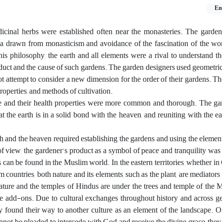
En
dicinal herbs were established often near the monasteries. The garde
dea drawn from monasticism and avoidance of the fascination of the w
is philosophy, the earth and all elements were a rival to understand th
oduct and the cause of such gardens. The garden designers used geometric
ot attempt to consider a new dimension for the order of their gardens. Th
properties, and methods of cultivation.
edge and their health properties were more common and thorough. The g
at the earth is in a solid bond with the heaven, and reuniting with the e
uth and the heaven required establishing the gardens and using the elemen
nt of view, the gardener's product as a symbol of peace and tranquility was
can be found in the Muslim world. In the eastern territories, whether in
m countries, both nature and its elements, such as the plant, are mediators
f nature and the temples of Hindus are under the trees and temple of the 
e add-ons. Due to cultural exchanges throughout history and across g
y found their way to another culture as an element of the landscape. O
annot be pleaded to intercede with God and receive the divine grace, they