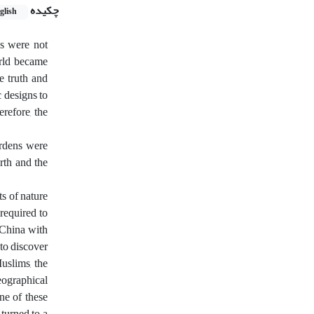
چکیده
glish
ns were not
orld became
e truth and
 designs to
erefore, the
ardens were
arth and the
ts of nature
 required to
 China with
 to discover
Muslims, the
eographical
ne of these
 turned to a