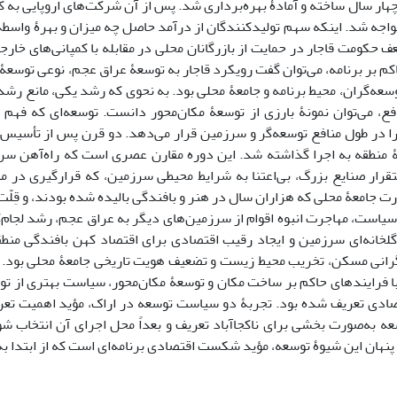
هار سال ساخته و آمادۀ بهره‌برداری شد. پس از آن شرکت‌های اروپایی به 
اجه شد. اینکه سهم تولیدکنندگان از درآمد حاصل چه میزان و بهرۀ واسطه
ف حکومت قاجار در حمایت از بازرگانان محلی در مقابله با کمپانی‌های خارجی،
م بر برنامه، می‌توان گفت رویکرد قاجار به توسعۀ عراق عجم، نوعی توسعۀ
وسعه‌گران، محیط برنامه و جامعۀ محلی بود. به نحوی که رشد یکی، مانع رشد
ع، می‌توان نمونۀ بارزی از توسعۀ مکان‌محور دانست. توسعه‌ای که فهم
 در طول منافع توسعه‌گر و سرزمین قرار می‌دهد.
 منطقه به اجرا گذاشته شد. این دوره مقارن عصری است که راه‌آهن سرا
رار صنایع بزرگ، بی‌اعتنا به شرایط محیطی سرزمین، که قرارگیری در م
ت جامعۀ محلی که هزاران سال در هنر و بافندگی بالیده شده بودند، و قِلّت
سیاست، مهاجرت انبوه اقوام از سرزمین‌های دیگر به عراق عجم، رشد لجام
گلخانه‌ای سرزمین و ایجاد رقیب اقتصادی برای اقتصاد کهن بافندگی من
رانی مسکن، تخریب محیط زیست و تضعیف هویت تاریخی جامعۀ محلی بود. اگر
با فرایندهای حاکم بر ساخت مکان و توسعۀ مکان‌محور، سیاست بهتری از توس
ادی تعریف شده بود. تجربۀ دو سیاست توسعه در اراک، مؤید اهمیت تعری
عه به‌صورت بخشی برای ناکجاآباد تعریف و بعداً محل اجرای آن انتخاب شود
پنهان این شیوۀ توسعه، مؤید شکست اقتصادی برنامه‌ای است که از ابتدا به