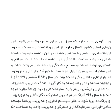
ر و گودی وجود دارد که سرزمین عراق عجم خوانده می‌شود. این
ن‌های اصلی کشور اتصال دارد. از این رو اقتصاد و جمعیت محدود
ان اقتصادی، سیاسی یا مذهبی باشد، در این منطقه به‌وجود نیامده
فیایی به رشد صنعت بافندگی در منطقه انجامیده است. مراتع و
مداری، تولید لبنیات و صنایع بافندگی را پشتیبانی می‌کند. ثبات و
اس صادرات سرزمین عراق عجم شد. تا دورۀ قاجار علی‌رغم وجود
زیرساخت‌های مولد صنعت قالی و نیروی انسانی ماهر، بازار محصولات عراق عجم در حد بازارهای داخلی باقی مانده بود. در سال ۱۱۸۶ شمسی (۱۲۲۳ ق)
موجود منطقه را در راه توسعه به کار گیرد. هدف اصلی برنامه ایجاد
عت دامداری را پشتیبانی می‌کرد، سازماندهی جدید چرخۀ تولید انبوه
قالی و صادرات آن را توجیه می‌کرد. برای این کار شرکت‌های اروپایی نیز وارد عمل شدند و تا سال ۱۳۱۹ اراک از مهمترین صادرکنندگان قالی به اروپا بود.
 و پراکنده برپا شود تا مقر سیستم اداری و مدیریت برنامۀ توسعه
باشد. شهر جدید سلطان‌آباد با نقشۀ اروپایی، سازمان فضایی، ساختار و عناصر شهر اسلامی-ایرانی، سرمایه‌گذاری متمرکز و مدیریت واحد به مساحت ۵۰