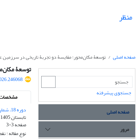
منظر
صفحه اصلی
توسعۀ مکان‌محور؛ مقایسۀ دو تجربۀ تاریخی در سرزمین ع
توسعۀ مکان‌مح
2026.246068
جستجوی پیشرفته
مشخصات م
دوره 18، شماره 75
صفحه اصلی
تابستان 1405
صفحه
3-3
مرور
نوع مقاله : نق