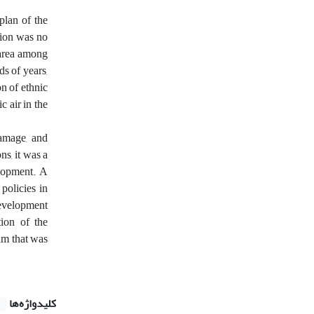
plan of the
gion was no
 area among
ds of years,
n of ethnic
c air in the
damage, and
ns, it was a
elopment. A
policies in
development
tion of the
am that was
کلیدواژه‌ها