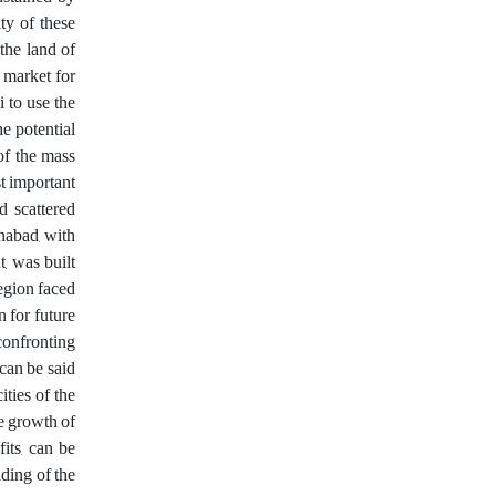
ty of these
the land of
 market for
to use the
e potential
of the mass
t important
d scattered
nabad, with
, was built
region faced
 for future
confronting
 can be said
ties of the
e growth of
its, can be
ding of the