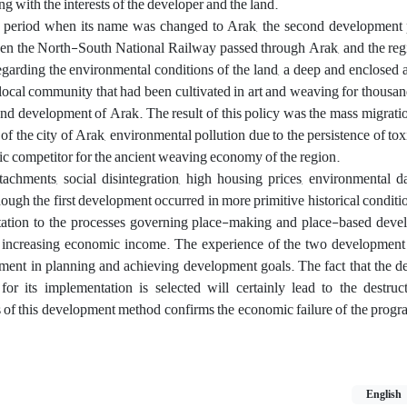
g with the interests of the developer and the land
.
e period when its name was changed to Arak, the second development 
hen the North-South National Railway passed through Arak, and the re
sregarding the environmental conditions of the land, a deep and enclosed
he local community that had been cultivated in art and weaving for thousan
ond development of Arak. The result of this policy was the mass migratio
 the city of Arak, environmental pollution due to the persistence of toxi
mic competitor for the ancient weaving economy of the region
.
tachments, social disintegration, high housing prices, environmental 
ough the first development occurred in more primitive historical conditio
ptation to the processes governing place-making and place-based dev
n increasing economic income
.
The experience of the two development 
ment in planning and achieving development goals. The fact that the 
or its implementation is selected will certainly lead to the destruc
ts of this development method confirms the economic failure of the progr
English