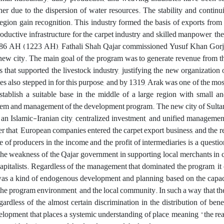
er due to the dispersion of water resources. The stability and continui
egion gain recognition. This industry formed the basis of exports from 
oductive infrastructure for the carpet industry and skilled manpower, the
86 AH (1223 AH), Fathali Shah Qajar commissioned Yusuf Khan Gorji 
 new city. The main goal of the program was to generate revenue from th
 that supported the livestock industry, justifying the new organization 
s also stepped in for this purpose, and by 1319, Arak was one of the mos
stablish a suitable base in the middle of a large region with small an
 system and management of the development program
.
The new city of Sulta
 an Islamic-Iranian city, centralized investment, and unified management
fter that, European companies entered the carpet export business, and the 
f producers in the income and the profit of intermediaries is a question
the weakness of the Qajar government in supporting local merchants in 
 capitalists. Regardless of the management that dominated the program, it
as a kind of endogenous development and planning based on the capaci
, the program environment, and the local community. In such a way that th
rdless of the almost certain discrimination in the distribution of benef
opment that places a systemic understanding of place, meaning "the rea