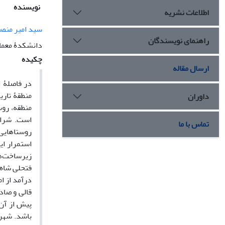
نویسنده
اطلاعات نشریه
سید امیر منص
راهنمای نویسندگان
دانشکدۀ معمار
چکیده
ارسال مقاله
در فاصلۀ 
منطقۀ تاری
داوران
منطقه، روس
است. شرای
تماس با ما
روستاهایی 
استمرار ا
فتحلی شاه 
درآمد از ا
پیش از آن 