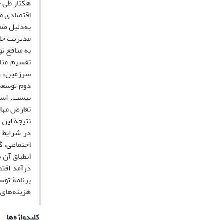
هکتار طی چ
اقتصادی مو
به‌دلیل ضع
مدیریت حاک
به منافع ت
تقسیم مناف
سرزمین» را
دوم توسعۀ
نیست. استق
تعارض مهار
نتیجۀ این 
در شرایط 
اجتماعی، گ
انطباق آن 
درآمد اقتص
برنامۀ توس
هزینه‌های 
کلیدواژه‌ها