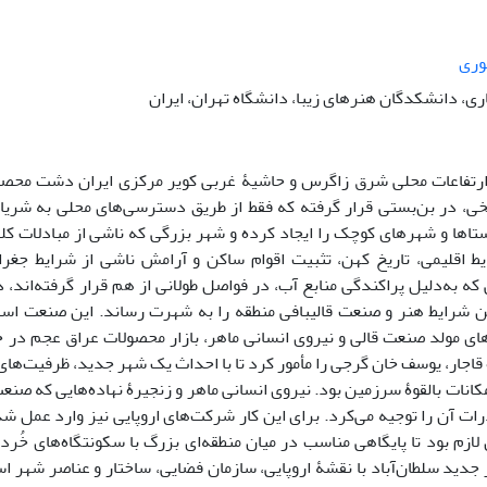
وری
ی، دانشکدگان هنرهای زیبا، دانشگاه تهران، ایران
ارتفاعات محلی شرق زاگرس و حاشیۀ غربی کویر مرکزی ایران دشت محصو
خی، در بن‌بستی قرار گرفته که فقط از طریق دسترسی‌های محلی به شریا
تاها و شهرهای کوچک را ایجاد کرده و شهر بزرگی که ناشی از مبادلات کل
ط اقلیمی، تاریخ کهن، تثبیت اقوام ساکن و آرامش ناشی از شرایط جغرا
که به‌دلیل پراکندگی منابع آب، در فواصل طولانی از هم قرار گرفته‌اند، دا
ین شرایط هنر و صنعت قالیبافی منطقه را به شهرت رساند. این صنعت اس
قاجار، یوسف خان گرجی را مأمور کرد تا با احداث یک شهر جدید، ظرفیت‌های 
مکانات بالقوۀ سرزمین بود. نیروی انسانی ماهر و زنجیرۀ نهاده‌هایی که صن
لازم بود تا پایگاهی مناسب در میان منطقه‌ای بزرگ با سکونتگاه‌های خُرد