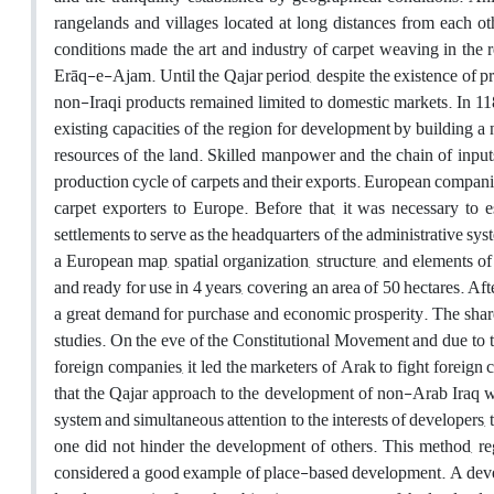
rangelands and villages located at long distances from each oth
conditions made the art and industry of carpet weaving in the r
Erāq-e-Ajam. Until the Qajar period, despite the existence of pr
non-Iraqi products remained limited to domestic markets
.
In 11
existing capacities of the region for development by building a
resources of the land. Skilled manpower and the chain of inputs
production cycle of carpets and their exports. European companie
carpet exporters to Europe. Before that, it was necessary to e
settlements to serve as the headquarters of the administrative
a European map, spatial organization, structure, and elements of
and ready for use in 4 years, covering an area of ​​50 hectares. A
a great demand for purchase and economic prosperity. The share o
studies. On the eve of the Constitutional Movement and due to 
foreign companies, it led the marketers of Arak to fight foreign
that the Qajar approach to the development of non-Arab Iraq w
system and simultaneous attention to the interests of developers
one did not hinder the development of others. This method, rega
considered a good example of place-based development. A devel