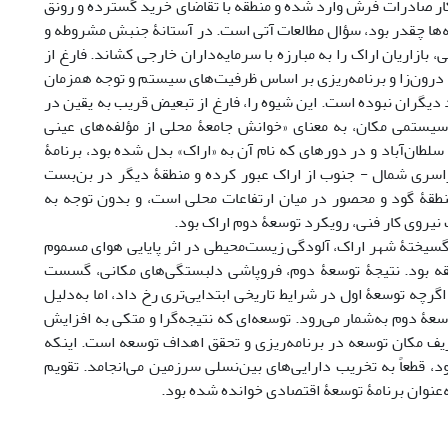
کار صادرات فرش وارد شده و منطقه با تقاضای خرید گسترده و رونق
‌ها چقدر بود، سؤال مطالعات آتی است. در آستانۀ جنبش مشروطه و
 بازاریان اراک را به مبارزه با سرمایه‌داران خارجی کشاند. فارغ از
 درون‌زا و برنامه‌ریزی بر اساس ظرفیت‌های سیستم و توجه همزمان
 دیگران نبوده است. این شیوه را، فارغ از تبعیض قریب به یقین در
 سیستمی مکان، به معنای «خوانش جامعۀ محلی از مؤلفه‌های عینی
دو قرن پس از تأسیس سلطان‌آباد و در دوره‎ای که نام آن به «اراک» بدل شده بود، برنامۀ
سری شمال - جنوب از اراک عبور کرده و منطقۀ دیگر در بن‌بست
نطقۀ گود و محصور در میان ارتفاعات محلی است، و بدون توجه به
 نیروی کار فنی، رویکرد توسعۀ دوم اراک بود.
‌گسیختۀ شهر اراک، آلودگی زیست‌محیطی در اثر پایایی هوای مسموم
طقه بود. نتیجۀ توسعۀ دوم، فروپاشی دلبستگی‌های مکانی، گسست
چه توسعۀ اول در شرایط تاریخی ابتدایی‌تری رخ داد، اما به‌دلیل
عۀ دوم به‌شمار می‌رود. توسعه‌ای که نتیجه‌گرا و متکی به افزایش
ف مکان توسعه در برنامه‌ریزی و تحقق اهداف توسعه است. اینکه
، قطعاً به تخریب دارایی‌های بین‌نسلی سرزمین می‌انجامد. تقویم
‌عنوان برنامۀ توسعۀ اقتصادی خوانده شده بود.