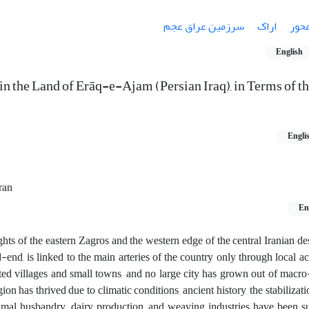
محور
اراک
سرزمین عراق عجم
English
n the Land of Erāq-e-Ajam (Persian Iraq), in Terms of t
Engli
Iran
En
hts of the eastern Zagros and the western edge of the central Iranian de
end, is linked to the main arteries of the country only through local ac
ed villages and small towns, and no large city has grown out of macr
on has thrived due to climatic conditions, ancient history, the stabilizatio
nimal husbandry, dairy production, and weaving industries have been s