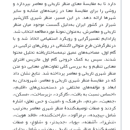
دارد تا به مقایسۀ معنای منظر تاریخی و معاصر بپردازد و
روشی را برای مقایسۀ معنا در زمینه‌های مشابه و سایر
شهرها ارائه دهد. در این مسیر، منظر شهری کلان‌شهر
شیراز در کشور ایران به‌دلیل گسست موجود میان منظر
تاریخی و معاصرش، به‌عنوان نمونۀ موردمطالعه انتخاب شد.
پارادایم تفسیرگرایی و رویکرد استفهامی اتخاذ شد و با
درنظرگرفتن طرح متوالی اکتشافی در روش‌های ترکیبی در
گام اول، مصاحبه‌های عمیق نیمه‌ساختاریافته تحلیل محتوا
شدند، سپس به کمک خروجی گام اول ماتریس افتراق
معنایی تنظیم و به بررسی کمّی تفاوت‌های معنایی دو متن
منظر شهری تاریخی و معاصر پرداخته شد. نتایج نشان داد
که ‌در مقایسۀ منظر شهری تاریخی و معاصر، شهروندان به
ابعاد و مؤلفه‌های مختلفی در دسته‌بندی‌های «اقلیم»،
«احساس نسبت به بافت»، «کارکرد»، «زیرساخت»، «مسکن»،
«جمعیت»، «مردم»، «فرهنگ» و «امنیت و حس تعلق» اشاره
کردند و صفات توصیف‌کنندۀ منظر شهری معاصر به‌ترتیب
شامل «پیچیده»، «رمزآلود»، «ناراحت‌کننده»، «فاقد هویت»،
«تنش‌زا»، «آشفته»، «پویا»، «جدیدتر» و «شلوغ» و صفات
توصیف‌کنندۀ منظر شهری تاریخی به‌ترتیب شامل «دارای