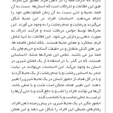
دارند که ادراک فضا را در ذهن افراد مقدور می سازند.
طبق این اطلاعات و ادراکات است که انسان‌ها نسبت به آن
فضا، محیط و حتی نسبت به آن زمان قضاوت‌های خود را
انجام می‌دهند. احساسات افراد در این محیط شکل
می‌گیرند و رضایت و عدم رضایت را به وجود می آورند. این
محرک‌ها توسط حواس دریافت شده و فرآیند ادراک به
صورت ذهنی پردازش می شود. این اطلاعات نه تنها شامل
فرم، عملکرد و معنای محیط هستند، بلکه شامل فاصله ها،
مرز های کنش متقابل و در حقیقت آستانه و حریم های یک
فضا نیز می باشند. تمامی این محرک‌ها منشاء احساساتی
هستند، که در گذر، یا در استفاده از یک فضای شهری در
انسان به وجود می‌آید. این احساسات می‌توانند در نهایت
منجر به احساس رضایت و یا عدم رضایت از یک محیط گردند
و یا در کل هدف از حضور انسان در یک محیط شهری را تغییر
دهند. این تغییر هدف ممکن است مثبت و یا منفی باشد.
آن‌ها می توانند افراد را جلب و یا دفع کنند و یا حتی آن‌ها را
ترغیب به عملی مناسب و یا نامناسب کنند.
حضور مکرر در یک محیط شهری، در پیش زمینه ذهن افراد،
رفتارهای محیطی این افراد را شکل می دهد و این همان