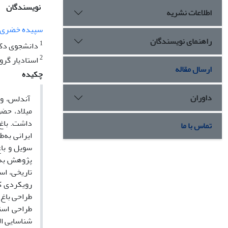
نویسندگان
اطلاعات نشریه
سپیده خضری
راهنمای نویسندگان
1
دانشجوی دکتر
2
استادیار گرو
ارسال مقاله
چکیده
داوران
داشت. باغ‌
تماس با ما
ایرانی به‌
سویل و باغ
پژوهش به‌
تاریخی، اس
رویکردی کی
طراحی باغ‌
طراحی است
شناسایی ال