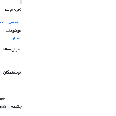
کلیدواژه‌ها
آندلس
باغ
موضوعات
منظر
عنوان مقاله
نویسندگان
ity.
چکیده
glish