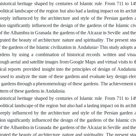
 historical heritage shaped by centuries of Islamic rule. From 711 to 1
itical landscape of the region, but also had a lasting impact on its archi
eeply influenced by the architecture and style of the Persian garden 
tion significantly influenced the design of the gardens of the Islamic civ
 the Alhambra in Granada, the gardens of the Alcazar in Seville, and the
ated the beauty of architecture, nature and spirituality. The present stu
 the gardens of the Islamic civilization in Andalusia? This study adopts a
rdens by using a combination of historical records, written and visu
ough aerial and satellite images from Google Maps, and virtual visits to 
ical reports, provided insight into the principles of design of Andalusi
e used to analyze the state of these gardens and evaluate key design ele
ese gardens through a phenomenology of these gardens. The achievement of
attern of these gardens in Andalusia.
 historical heritage shaped by centuries of Islamic rule. From 711 to 1
itical landscape of the region, but also had a lasting impact on its archi
eeply influenced by the architecture and style of the Persian garden 
tion significantly influenced the design of the gardens of the Islamic civ
 the Alhambra in Granada, the gardens of the Alcazar in Seville, and the
ated the beauty of architecture, nature and spirituality. The present stu