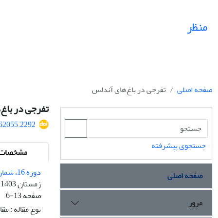
منظر
صفحه اصلی
تفرجی در باغ‌های آندلس
تفرجی در باغ
462055.2292
جستجوی پیشرفته
مشخصات م
دوره 16، شماره 69
صفحه اصلی
زمستان 1403
صفحه
6-13
مرور
نوع مقاله : مق