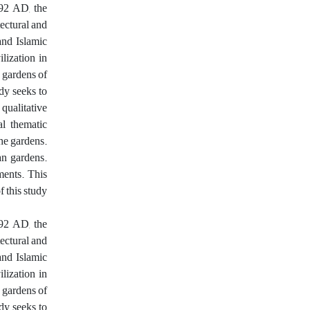
492 AD, the
tectural and
and Islamic
ilization in
 gardens of
dy seeks to
 qualitative
al thematic
the gardens.
an gardens.
ments. This
 this study
492 AD, the
tectural and
and Islamic
ilization in
 gardens of
dy seeks to