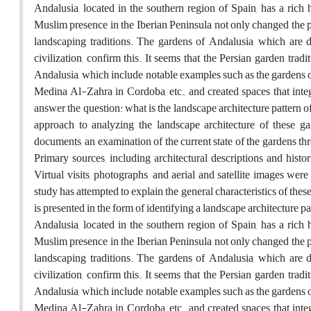
Andalusia, located in the southern region of Spain, has a rich
Muslim presence in the Iberian Peninsula not only changed the pol
landscaping traditions. The gardens of Andalusia, which are d
civilization, confirm this. It seems that the Persian garden tradi
Andalusia, which include notable examples such as the gardens of
Medina Al-Zahra in Cordoba, etc., and created spaces that integr
answer the question: what is the landscape architecture pattern of
approach to analyzing the landscape architecture of these ga
documents, an examination of the current state of the gardens thr
Primary sources, including architectural descriptions and histor
Virtual visits, photographs, and aerial and satellite images wer
study has attempted to explain the general characteristics of th
is presented in the form of identifying a landscape architecture p
Andalusia, located in the southern region of Spain, has a rich
Muslim presence in the Iberian Peninsula not only changed the pol
landscaping traditions. The gardens of Andalusia, which are d
civilization, confirm this. It seems that the Persian garden tradi
Andalusia, which include notable examples such as the gardens of
Medina Al-Zahra in Cordoba, etc., and created spaces that integr