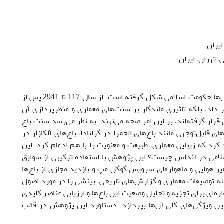
یران.
 تهران، ایران.
آندلس، واقع در منطقۀ جنوبی اسپانیا، دارای میراث تاریخی غنی است که توسط قرن‌ها حکومت اسلامی شکل گرفته است. از سال 117 تا 2941 پس از
ه‌تنها چشم‎انداز سیاسی منطقه را تغییر داد، بلکه تأثیری ماندگار بر سنت‌های معماری و منظرپردازی آن
قرار گرفته‌اند، بر این امر صحه می‌نهند. به نظر می‌رسد سنت باغ
 قابل‌توجهی مانند باغ‌های الحمرا در گرانادا، باغ‌های آلکازار در
 کرد که زیبایی معماری، طبیعت و معنویت را با هم ادغام کرد. این
لامی در آندلس چیست؟ این پژوهش با استفادۀ ترکیبی از سوابق
ر هوایی و ماهواره‌ای سرویس گوگل مپ و بازدید مجازی از باغ‌ها
 جمله توصیفات معماری و گزارش‌های تاریخی، بینشی را در مورد اصول
ره‌ای برای تجزیه و تحلیل وضعیت این باغ‌ها و ارزیابی عناصر کلیدی
ن ویژگی‌های کلی آن‌ها بپردازد. دستاورد این پژوهش در قالب