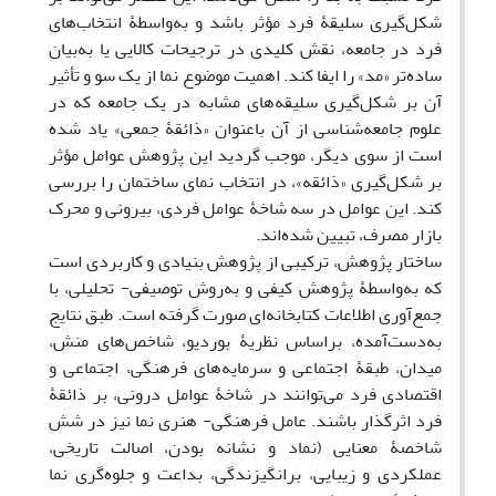
شکل‌گیری سلیقۀ فرد مؤثر باشد و به‌واسطۀ انتخاب‌های
فرد در جامعه، نقش کلیدی در ترجیحات کالایی یا به‌بیان
ساده‌تر «مد» را ‌ایفا کند. اهمیت موضوع نما از یک سو و تأثیر
آن بر شکل‌گیری سلیقه‌های مشابه در یک جامعه که در
علوم جامعه‌شناسی از آن باعنوان «ذائقۀ جمعی» یاد شده
است از سوی دیگر، موجب گردید ‌این پژوهش عوامل مؤثر
بر شکل‌گیری «ذائقه»، در انتخاب نمای ساختمان را بررسی
کند. ‌این عوامل در سه شاخۀ عوامل فردی، بیرونی و محرک
بازار مصرف، تبیین شده‌اند.
ساختار پژوهش، ترکیبی از پژوهش بنیادی و کاربردی است
که به‌واسطۀ پژوهش کیفی و به‌روش توصیفی- تحلیلی، با
جمع‌آوری اطلاعات کتابخانه‌‌ای صورت گرفته است. طبق نتایج
به‌دست‌آمده، براساس نظریۀ بوردیو، شاخص‌های منش،
میدان، طبقۀ اجتماعی و سرمایه‌های فرهنگی، اجتماعی و
اقتصادی فرد می‌‌توانند در شاخۀ عوامل درونی، بر ذائقۀ
فرد اثرگذار باشند. عامل فرهنگی- هنری نما نیز در شش
شاخصۀ معنایی (نماد و نشانه بودن، اصالت تاریخی،
عملکردی و زیبایی، برانگیزندگی، بداعت و جلوه‌گری نما