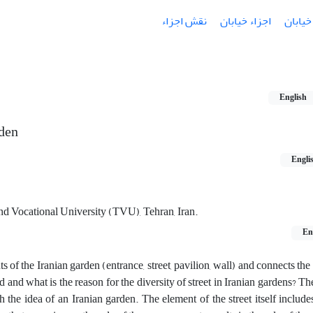
خیابان
اجزاء خیابان
نقش اجزاء
English
rden
Engli
nd Vocational University (TVU), Tehran, Iran.
En
s of the Iranian garden (entrance, street, pavilion, wall) and connects the
d and what is the reason for the diversity of street in Iranian gardens? T
h the idea of an Iranian garden. The element of the street itself include