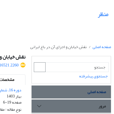
منظر
صفحه اصلی
نقش خیابان و اجزای آن در باغ ایرانی
نقش خیابان و 
416521.2260
جستجوی پیشرفته
مشخصات م
دوره 16، شماره 66
صفحه اصلی
بهار 1403
صفحه
6-19
مرور
نوع مقاله : مق