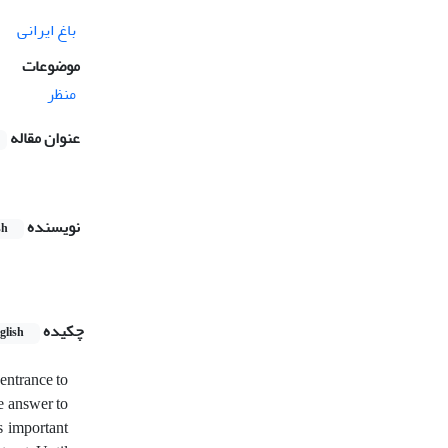
باغ ایرانی
موضوعات
منظر
عنوان مقاله
نویسنده
sh
چکیده
glish
 entrance to
he answer to
s important