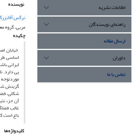
نویسنده
اطلاعات نشریه
نرگس آقابزرگ
راهنمای نویسندگان
مربی، گروه معم
چکیده
ارسال مقاله
خیابان اصل
اساسی طراح
داوران
ایرانی باش
تماس با ما
موردتوجه م
گزینش شده 
شکلی، فضاگ
آن جزء نتی
غالب فضاگر
باغ است که
کلیدواژه‌ها