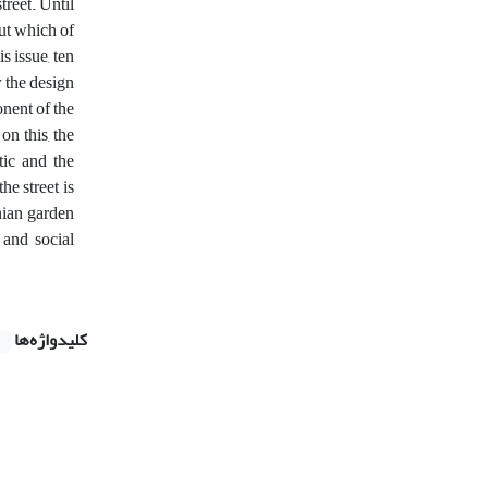
treet. Until
ut which of
s issue, ten
 the design
onent of the
on this, the
tic and the
he street is
anian garden
 and social
کلیدواژه‌ها