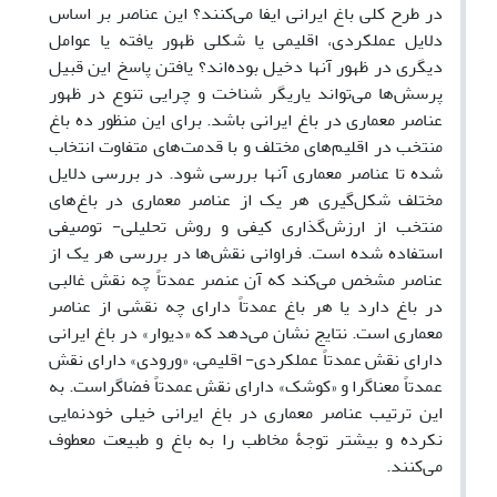
در طرح کلی باغ ایرانی ایفا می‌کنند؟ این عناصر بر اساس
دلایل عملکردی، اقلیمی یا شکلی ظهور یافته یا عوامل
دیگری در ظهور آنها دخیل بوده‌اند؟ یافتن پاسخ این قبیل
پرسش‌ها می‌تواند یاریگر شناخت و چرایی تنوع در ظهور
عناصر معماری در باغ ایرانی باشد. برای این منظور ده باغ
منتخب در اقلیم‌های مختلف و با قدمت‌های متفاوت انتخاب
شده تا عناصر معماری آنها بررسی شود. در بررسی دلایل
مختلف شکل‌گیری هر یک از عناصر معماری در باغ‌های
منتخب از ارزش‌گذاری کیفی و روش تحلیلی- توصیفی
استفاده شده ‌است. فراوانی نقش‌ها در بررسی هر یک از
عناصر مشخص می‌کند که آن عنصر عمدتاً چه نقش غالبی
در باغ دارد یا هر باغ عمدتاً دارای چه نقشی از عناصر
معماری است. نتایج نشان می‌دهد که «دیوار» در باغ ایرانی
دارای نقش عمدتاً عملکردی- اقلیمی، «ورودی» دارای نقش
عمدتاً معناگرا و «کوشک» دارای نقش عمدتاً فضاگراست. به
این ترتیب عناصر معماری در باغ ایرانی خیلی خودنمایی
نکرده و بیشتر توجۀ مخاطب را به باغ و طبیعت معطوف
می‌کنند.