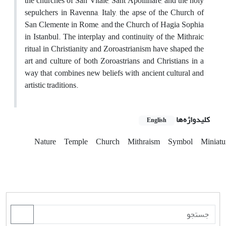
the churches of San Vitale, Sant’Apollinare, and the holy
sepulchers in Ravenna, Italy, the apse of the Church of
San Clemente in Rome, and the Church of Hagia Sophia
in Istanbul. The interplay and continuity of the Mithraic
ritual in Christianity and Zoroastrianism have shaped the
art and culture of both Zoroastrians and Christians in a
way that combines new beliefs with ancient cultural and
artistic traditions.
کلیدواژه‌ها
English
Nature
Temple
Church
Mithraism
Symbol
Miniatu