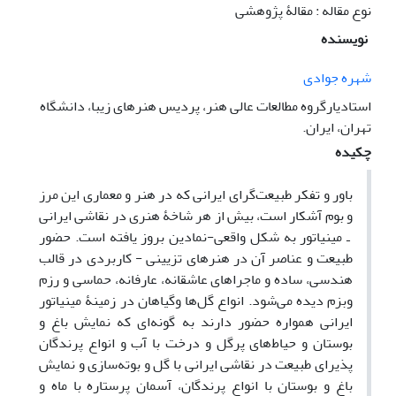
نوع مقاله : مقالۀ پژوهشی
نویسنده
شهره جوادی
استادیارگروه مطالعات عالی هنر، پردیس هنرهای زیبا، دانشگاه
تهران، ایران.
چکیده
باور و تفکر طبیعت‌گرای ایرانی که در هنر و معماری این مرز
و بوم آشکار است، بیش از هر شاخۀ هنری در نقاشی ایرانی
ـ مینیاتور به شکل واقعی-نمادین بروز یافته است. حضور
طبیعت و عناصر آن در هنرهای تزیینی - کاربردی در قالب
هندسی، ساده و ماجراهای عاشقانه، عارفانه، حماسی و رزم
وبزم دیده می‌شود. انواع گل‌ها وگیاهان در زمینۀ مینیاتور
ایرانی همواره حضور دارند به گونه‌ای که نمایش باغ و
بوستان و حیاط‌ها‌ی پرگل و درخت با آب و انواع پرندگان
پذیرای طبیعت در نقاشی ایرانی با گل و بوته‌سازی و نمایش
باغ و بوستان با انواع پرندگان، آسمان پرستاره با ماه و