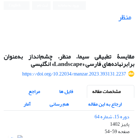
ورود به سامانه
ثبت نام
English
منظر
نشریه علمی
مقایسۀ تطبیقی سیما، منظر، چشم‌‌انداز به‌عنوان
برابرنهاده‌‌های فارسی «Landscape» انگلیسی
https://doi.org/10.22034/manzar.2023.393131.2237
مشخصات مقاله
فایل ها
مراجع
ارجاع به این مقاله
هم رسانی
آمار
دوره 15، شماره 64
پاییز 1402
صفحه
54-59