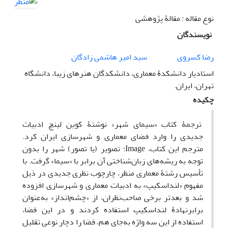
نوع مقاله : مقالۀ پژوهشی
نویسندگان
رضا کسروی
سید امیر هاشمی زادگان
استادیار دانشکدۀ معماری، دانشکدگان هنرهای زیبا، دانشگاه
تهران، ایران.
چکیده
ترجمۀ کتاب «سیمای شهر» نوشتۀ کوین لینچ ادبیات
جدیدی را وارد فضای معماری و شهرسازی ایران کرد.
مترجم این کتاب، Image؛ تصویر (یا تصور) شهر را بدون
توجه به ریشه‌‌های زبان‌‌شناختی آن برابر با «سیما» گرفت. با
تأسیس رشتۀ معماری منظر، چارچوب نظری جدیدی در ذیل
مفهوم «لنداسکیپ» به ادبیات معماری و شهرسازی افزوده
شد و بعدتر برخی صاحب‌‌نظران، از «چشم‌‌انداز» به‌عنوان
برابرنهادۀ لنداسکیپ استفاده کردند و در این فضا،
استفاده از این سه واژه به‌جای هم، فضا را دچار نوعی تقلیل