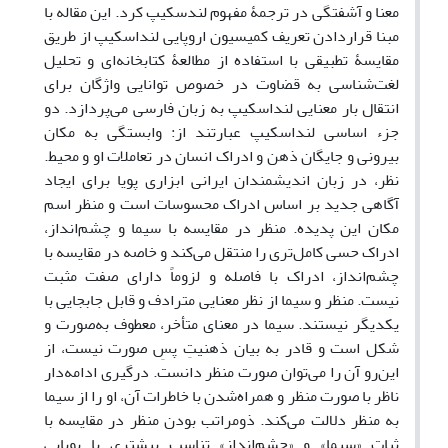
معنا و آشفتگی در ترجمۀ مفهوم لندسکیپ کرد. این مقاله با
مبنا قراردادن تعریف کمیسیون اروپایی لنداسکیپ از طریق
مقایسۀ تطبیقی با استفاده از مطالعۀ کتابخانه‌‌ای و تحلیل
لغت‌‌شناسی به قضاوت در خصوص توانایی واژ‌‌گان برای
انتقال بار معنایی لنداسکیپ به زبان فارسی می‌‌پردازد. دو
جزء اساسی لنداسکیپ عبارتند از: وابستگی به مکان
بیرونی و جایگان ذهن و ادراک انسان در تعاملات او و محیط.
نظر، در زبان اندیشمندان ایرانی ابزاری پویا برای ایجاد
آگاهی جدید بر اساس ادراک محسوسات است و منظر اسم
مکان این پدیده. منظر در مقایسه با سیما و چشم‌‌انداز،
ادراک حسی کامل‌‌تری را منتقل می‌‌کند و خاصه در مقایسه با
چشم‌‌انداز، ادراک با فاصله و لزوماً دارای صفت مثبت
نیست. منظر و سیما از نظر معنایی مترادف و قابل جابجایی با
یکدیگر نیستند. سیما در معنای متأخر، معطوف به‌صورت و
شکل است و قادر به بیان ذهنیتِ پسِ صورت نیست، از
این‌رو آن را می‌‌توان صورت منظر دانست. درگیری ادامه‌‌دار
ناظر با صورت منظر و همراه‌شدن با خاطرات آن، او را از سیما
به منظر دلالت می‌‌کند. ذومراتب بودن منظر در مقایسه با
ثبات «سیما» و «چشم‌‌انداز» تناسب بیشتری با پویایی