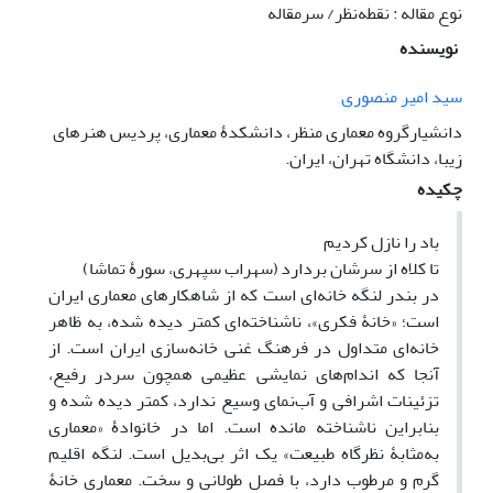
نوع مقاله : نقطه‌نظر/ سرمقاله
نویسنده
سید امیر منصوری
دانشیارگروه معماری منظر، دانشکدۀ معماری، پردیس هنرهای
زیبا، دانشگاه تهران، ایران.
چکیده
باد را نازل کردیم
تا کلاه از سرشان بردارد
(سهراب سپهری، سورۀ تماشا)
در بندر لنگه خانه‌ای است که از شاهکارهای معماری ایران
است؛ «خانۀ فکری»، ناشناخته‌ای کمتر دیده شده، به ظاهر
خانه‌ای متداول در فرهنگ غنی خانه‌سازی ایران است. از
آنجا که اندام‌های نمایشی عظیمی همچون سردر رفیع،
تزئینات اشرافی و آب‌نمای وسیع ندارد، کمتر دیده شده و
بنابراین ناشناخته مانده است. اما در خانوادۀ «معماری
به‌مثابۀ نظرگاه طبیعت» یک اثر بی‌بدیل است. لنگه اقلیم
گرم و مرطوب دارد، با فصل طولانی و سخت. معماری خانۀ