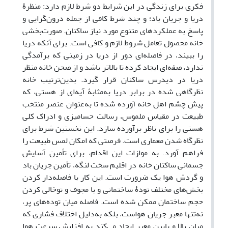
فکری برای زندگی در این شرایط دو شرط لازم دارد: منظرۀ
دریا و جریان باد؛ و چند شرط کافی از جمله درون‌گرایی و
پاسخ به عملکردهای متنوع مورد نیاز ساکنان. صورت‌بخشی
خانه محصول تعامل شروط لازم و کافی است. برای آنکه دریا
را ببیند، در فاصله‌ای دور از دریا در زمینی که برآمدگی
ندارد، صفه‌ای ایجاد کرده تا بالاتر باشد و از صحن خانه منظر
دریا در دیدرس ساکنان قرار گیرد. بدین‌ترتیب خانه
نظرگاهی شده در برابر دریا به‌مثابۀ آیه‌ای از هستی، که
پیش چشم اهل خانه آورده شده تا به‌عنوان عنصر منتخب
طبیعت در مقیاس ملموس، رسالت حسامیزی و ادراک کلی
هستی را برای ناظر برآورده سازد. این نخستین شرط برای
نظرگاه شدن معماری است. فرصتی که امکان لمس طبیعت را
فراهم آورد. به موازات این اقدام، برای تأمین آسایش
جسمانی ساکنان خانه در اقلیم سخت لنگه، تأمین جریان باد
و گردش هوا یک ضرورت است. این کار با فاصله‌دار کردن
بخش‌های مختلف تودۀ ساختمانی و با مجوف و توخالی کردن
حجم ساختمان ممکن شده است. فاصله میان توده‌های پر،
نه‌تنها معبر جریان هواست، بلکه به‌دلیل اختلاف فشاری که
میان بالا و پایین معبر ایجاد می‌کند به افزایش سرعت هوا