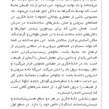
می‌انجامد و باد تولید می‌شود. این جدای از باد طبیعی محیط
است که توسط بادگیرها به داخل اتاق هدایت می‌شود. باد
مصنوعی ناشی از معماری توخالی (مجوف) خانۀ فکری، در
فضاهای بیرونی و میان بخش‌های ساخته‌شده در جریان
است. همان جایی که برای بهره‌وری بیشتر، ایوان‌ها و
دالان‌های خانه ساخته شده تا در فصل طولانی و گرم لنگه،
مکان آسایش و قرار ساکنان باشد. این نحو مداخله در فضا
که مولد نسیم در فضاهای بیرونی و در سطحی پایین‌تر از
ارتفاع باد محیط باشد، علاوه‌بر زیست‌پذیرکردن خانه،
اقدامی پایدار و دائمی برای تعامل انسان با آیه‌ای از طبیعت
است. باد در خانۀ فکری در مقیاس ملموس قرار می‌گیرد و
ناظر، پیوسته نزول باد را حس می‌کند. این‌که خانه بیرونی و
اندرونی داشته باشد تا علاوه‌بر سکونت به‌مثابۀ دفتر کار
نیز خدمت دهد یا با منظره‌سازی گودال باغچه، جلوۀ دیگری
از طبیعت را درون فضا آورد، از جمله شرط‌های کافی است
که چیستی خانه را می‎سازند.
صورت‌بخشی خانۀ فکری در هر دو سطح هستی‌شناسانه و
چیستی‌شناسانه، ابتکارات خاص خود را دارد. در سطح اول