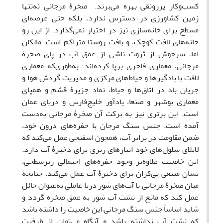
کسب‌وکار پررونقی بهره می‌برند. صخرۀ مرجانی نه‌تنها
زمین کشاورزی در دسترس ندارد، بلکه حتی عرصه‌ای
مسطح برای خانه‌سازی نیز در اختیار نمی‌گذارد. از این رو
خانه‌های لافت کوچک، و بافت روستا متراکم است. مالکان
اما، سرخوش از ثروت ناشی از عمق آب در پای صخرۀ
مرجانی، معماری فاخری برپا کرده‌اند؛ به‌طوری‌که معماری
لافت با بادگیرها و حیاط‌های مرکزی و مدیریت گردش هوا و
جریان باد در اتاق‌ها و حیاط، نماد جزیرۀ قشم و همپای
معماری بوشهر و صنعا، یادآور خلیج‌فارس و دریای عمان
است. این برتری نیز به برکت آن صخرۀ مرجانی به‌دست
آمده است. جنس سنگ مرجان با حفره‌های درون خود،
ضمن مقاومت در برابر آب، همچون اسفنجی عمل می‌کند که
لابلای سلول‌های خود انبارهای ریزی برای ذخیرۀ آب دارد.
این خاصیت علاوه‌بر وجود حفره‌های احتمالی زیرسطحی،
بسان منبعی بی‌کران برای ذخیرۀ آب عمل می‌کند. چنانچه
میان صخرۀ مرجانی با آب‌های شور دریا عاملی به‌عنوان حائل
عمل کند که مانع از نشت آب شور به عمق صخره گردد و
شاید اساساً جنس سنگ مرجانی این خاصیت را داشته باشد
که نشت آب نداشته باشد و آنگاه می‌توان از ظرفیت