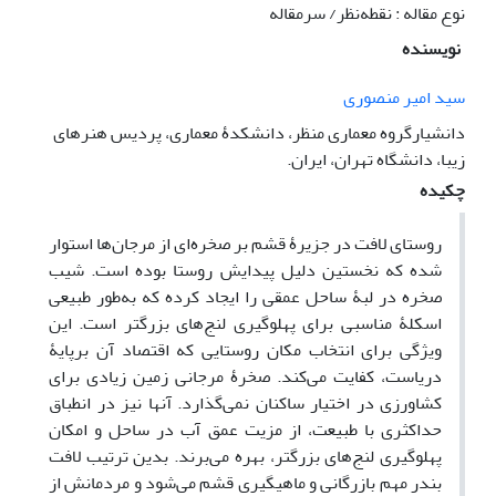
نوع مقاله : نقطه‌نظر/ سرمقاله
نویسنده
سید امیر منصوری
دانشیارگروه معماری منظر، دانشکدۀ معماری، پردیس هنرهای
زیبا، دانشگاه تهران، ایران.
چکیده
روستای لافت در جزیرۀ قشم بر صخره‌ای از مرجان‌ها استوار
شده که نخستین دلیل پیدایش روستا بوده است. شیب
صخره در لبۀ ساحل عمقی را ایجاد کرده که به‌طور طبیعی
اسکلۀ مناسبی برای پهلوگیری لنج‌های بزرگتر است. این
ویژگی برای انتخاب مکان روستایی که اقتصاد آن برپایۀ
دریاست، کفایت می‌کند. صخرۀ مرجانی زمین زیادی برای
کشاورزی در اختیار ساکنان نمی‌گذارد. آنها نیز در انطباق
حداکثری با طبیعت، از مزیت عمق آب در ساحل و امکان
پهلوگیری لنج‌های بزرگتر، بهره می‌برند. بدین ترتیب لافت
بندر مهم بازرگانی و ماهیگیری قشم می‌شود و مردمانش از