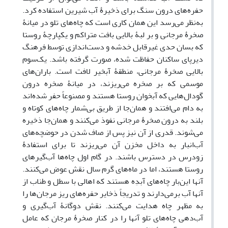
حفره‌های درون سنگ برای ذخیرۀ آب شیرین استفاده کرد.
به‌نظر می‌رسد این همان کاری است که چاه‌های تلو در میانۀ
صخرۀ مرجانی و بر لبۀ بالایی بافت متراکم و یکپارچۀ روستا
که بسان حدی غیرقابل خدشه و دست‌اندازی توسط فرهنگ
دیرپای ساکنان حفاظت شده، صورت گرفته باشد. یک‌سوم
بالایی صخرۀ مرجانی، منطقۀ آبخیر لافت است. باران‌های
موسمی که بر صخره می‌ریزند، در میانۀ صخره درون
گودال‌هایی که آبخوان روستا هستند و مصنوعاً حفر شده‌اند
به دام می‌افتند و همان‌جا از طریق بی‌شمار چاه‌های کوتاه و
بلند به درون صخرۀ مرجانی نفوذ می‌کنند و همان‌جا ذخیره
می‌شوند. قدری از آن نیز پس از صاف شدن در حوضچه‌های
آب‌انبار به داخل مخزن آن می‌ریزند تا برای استفادۀ
زودرس در دسترس باشند. در گام اول چاه‌ها آب‌گیرهای
روستا هستند، اما در ماه‌های گرم سال نقش عوض می‌کنند.
آنها این‌بار چاه‌های آبدِه هستند که اهالی با سطل و طناب از
آنها آب برمی‌دارند و تدریجاً ذخایر حفره‌های ریز مرجان‌ها را
به مظهر چاه هدایت می‌کنند. نقش دوگانۀ آب‌گیری و
آب‌دهی چاه‌های تلو آنها را در کنار صخرۀ مرجان که عامل