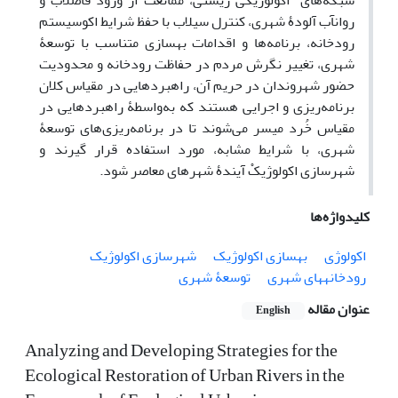
شبکه‌های اکولوژیکی زیستی، ممانعت از ورود فاضلاب و
روان‎آب آلودۀ شهری، کنترل سیلاب با حفظ شرایط اکوسیستم
رودخانه، برنامه‌ها و اقدامات بهسازی متناسب با توسعۀ
شهری، تغییر نگرش مردم در حفاظت رودخانه و محدودیت
حضور شهروندان در حریم آن، راهبردهایی در مقیاس کلان
برنامه‌ریزی و اجرایی هستند که به‌واسطۀ راهبردهایی در
مقیاس خُرد میسر می‌شوند تا در برنامه‌ریزی‌های توسعۀ
شهری، با شرایط مشابه، مورد استفاده قرار گیرند و
شهرسازی اکولوژیکْ آیندۀ شهرهای معاصر شود.
کلیدواژه‌ها
اکولوژی
بهسازی اکولوژیک
شهرسازی اکولوژیک
رودخانه‎های شهری
توسعۀ شهری
عنوان مقاله
English
Analyzing and Developing Strategies for the
Ecological Restoration of Urban Rivers in the