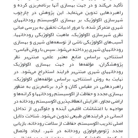
تأکید می‌کند و در جهت بهسازی آنها برنامه‌ریزی کرده و
راهبردهایی تدوین می‌نماید. این پژوهش در چارچوب
شهرسازی اکولوژیک بر بهسازی اکوسیستم رودخانه‎های
شهری متمرکز شده، با مرور ادبیات تحقیق به بررسی مبانی
نظری شهرسازی اکولوژیک، ماهیت اکولوژیکی رودخانه‎ها،
آسیب‌های اکولوژیکی ناشی از توسعه‌های شهری و بهسازی
رودخانه‎های شهری پرداخته می‌شود. سپس با روش قیاسی-
استنتاجی، براساس منابع معتبر علمی، مبتنی‌بر نظر
پژوهشگران، مؤلفه‌ها در جهت بهسازی اکولوژیک
رودخانه‎های شهری مبتنی‌بر فرایند استخراج می‌شود. در
نهایت به روش استنتاجی، براساس مؤلفه‌های اکولوژیک،
راهبردهایی در مقیاس کلان و خُردِ برنامه‌ریزی به منظور
بهسازی مجدد و حفاظت از اکوسیستم رودخانه‎ها و کرانه‌ها و
اراضی مجاور، افزایش انعطاف‌پذیری اکوسیستم رودخانه در
مواجهه با اغتشاشات اقلیمی آینده و جلوگیری از تداخل
انسانی در فرایندهای طبیعی تدوین می‌شود. شناخت دلایل
اصلی تخریب اکوسیستم، حفاظت از سلامت رودخانه، بازیابی
مجدد ژئومورفولوژی رودخانه در شهر، ایجاد واتصال