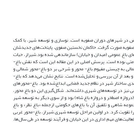
خص در شهرهای دوران صفویه است. نوسازی و توسعه شهر، با کمک
 صفویه صورت گرفت. حاکمان نخستینِ صفوی، پایتخت‌های جدیدشان
های باغ عمومی (میدان و خیابان) سازماندهی شده بود.شیراز، حیات
کومتی بوده است. پرسش اصلی در این مقاله این است که نقش باغ-
الی به چیستی مفهوم باغ- محور و شرحی بر دو باغ-محور شمالی و
عد از آن بررسی و تحلیل‌شده است. نتایج نشان می‌دهد که باغ-
بدی ساختار شهر در نظام جدید فضایی ابداع‌شده بود. باغ-محورهای
ی نیز در توسعه‌های شهری داشته‌اند. شکل‌گیری این دو باغ محور،
روازه اصطخر و دروازه باغ شاه) بود و از سوی دیگر به توسعه شهر
وعه شاهی و تلفیق آن با باغ‌های حکومتی ازجمله «باغ نظر» و باغ
 را تقویت کرد. در اولین مراحل توسعه شهری شیراز، باغ-محور غربی
عالیت‌های مهم اداری در این خیابان و فرآیند توسعه در طی سال‌ها،