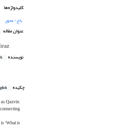
کلیدواژه‌ها
باغ- محور
عنوان مقاله
iraz
نویسنده
sh
چکیده
glish
h as Qazvin,
 connecting
 is “What is