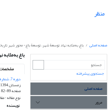
منظر
صفحه اصلی
باغ به‌مثابه نهاد توسعۀ شهر، توسعۀ باغ- محور شهر تاریخ
باغ به‌مثابه 
مشخصات م
جستجوی پیشرفته
دوره 7، شماره 33
زمستان 1394
صفحه اصلی
صفحه
82-89
نوع مقاله : مق
مرور
نویسنده