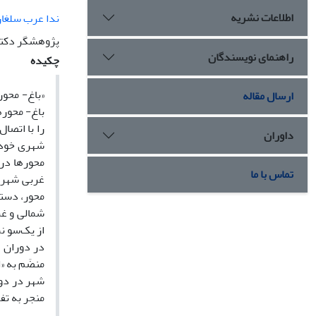
اطلاعات نشریه
ندا عرب سلغار
پژوهشگر دکتر
راهنمای نویسندگان
چکیده
«باغ- محو
ارسال مقاله
باغ- محوره
را با اتصا
داوران
شهری خود ر
محورها در 
تماس با ما
غربی شهر ش
محور، دستا
شمالی و غر
از یک‌سو ن
در دوران ز
منضَم به «
شهر در دور
منجر به تف