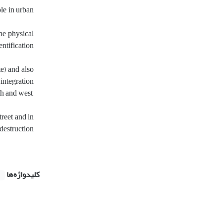
ole in urban
he physical
ntification
te) and also
integration
h and west,
reet and in
 destruction
کلیدواژه‌ها