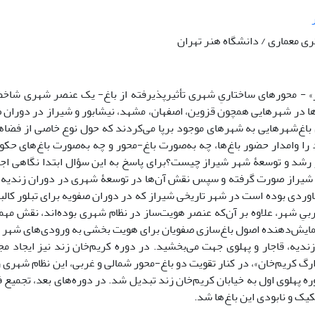
ی معماری / دانشگاه هنر تهران
ر» - محورهای ساختاریِ شهری تأثیرپذیرفته از باغ- یک عنصر شهری شا
ا در شهرهایی همچون قزوین، اصفهان، مشهد، نیشابور و شیراز در دوران
ل باغ‌شهرهایی به شهرهای موجود برپا می‌کردند که حول نوع خاصی از فضا
ا وامدار حضور باغ‌ها، چه به‌صورت باغ-محور و چه به‌صورت باغ‌های ح
رشد و توسعۀ شهر شیراز چیست؟برای پاسخ به این سؤال ابتدا نگاهی اجم
یراز صورت گرفته و سپس نقش آن‌ها در توسعۀ شهری در دوران زندیه و ب
وردی بوده است در شهر تاریخی شیراز که در دوران صفویه برای تبلور کال
بیِ شهر، علاوه بر آن‌که عنصر هویت‌ساز در نظام شهری بوده‌اند، نقش مهم
مایش‌دهنده اصول باغ‌سازی صفویان برای هویت بخشی به ورودی‌های شهر (د
ندیه، قاجار و پهلوی جهت می‌بخشید. در دوره کریم‌خان زند نیز ایجاد مجم
ارگ کریم‌خان»، در کنار تقویت دو باغ-محور شمالی و غربی، این نظام شهری
ه پهلوی اول به خیابان کریم‌خان زند تبدیل شد. در دوره‌های بعد، تجمیع ف
کیک و نابودی این باغ‌ها شد.