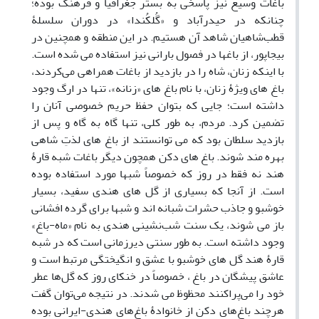
باغات وسیع نیز پاسخی به بستر جغرافیا و فرهنگ بوده؛
چنانکه در حیدرآباد و «گُلکُندا» در دوران سلسلۀ
قطب‌شاهیان شاهد آن هستیم. در این منطقه و همچنین در
بیجاپور، از باغها در فصول بارانی نیز استفاده می شده است.
با اینکه زنان، شاه را در بازدید از باغات همراهی می‌کردند،
باغ های ویژۀ زنان، با نام باغ های «زنانه»، تنها در ارگ وجود
داشته است؛ جایی که بتوان حفظ حریم خصوصی آنان را
تضمین کرد. مردم، به طور کلی، تنها گاه به گاه و پس از
بازدید سلطان بود که می توانستند از باغ های لذتِ شاهی
بهره مند شوند. باغ های دکن همچون دیگر باغات شبه قارۀ
هند نه فقط در روز که خصوصاً شبها مورد استفاده بوده
است. از آنجا که بسیاری از گل های هندی سفید، بسیار
خوشبو و جاذب حشرات شبانه اند و شبها برای گرده افشانی
باز می شوند، یک سنت شب‌نشینی هندی به نام «ماه-‌باغ»
وجود داشته است. به طور سنتی دیرزمانی است که در شبه
قارۀ هند گل های خوشبو با عشق و انگیختگی مرتبط است و
عاشق پیشگان در باغ ، خصوصاً در خنکای روز که گل‌ها عطر
خود را می‌پراکنند محظوظ می شدند. در نتیجه می‌توان گفت
هرچند باغ‌های دکن از خانوادۀ باغ‌های هندی-ایرانی بوده