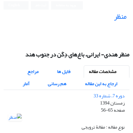
ورود به سامانه
ثبت نام
English
منظر
نشریه علمی
منظر هندی- ایرانی، باغ‌های دِکَن در جنوب هند
مشخصات مقاله
فایل ها
مراجع
ارجاع به این مقاله
هم رسانی
آمار
دوره 7، شماره 33
زمستان 1394
صفحه
56-65
نوع مقاله : مقالۀ ترویجی