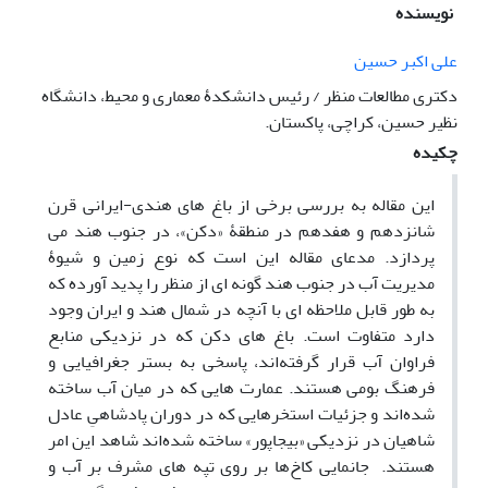
نویسنده
علی اکبر حسین
دکتری مطالعات منظر / رئیس دانشکدۀ معماری و محیط، دانشگاه
نظیر حسین، کراچی، پاکستان.
چکیده
این مقاله به بررسی برخی از باغ های هندی-ایرانی قرن
شانزدهم و هفدهم در منطقۀ «دکن»، در جنوب هند می
پردازد. مدعای مقاله این است که نوع زمین و شیوۀ
مدیریت آب در جنوب هند گونه ای از منظر را پدید آورده که
به طور قابل ملاحظه ای با آنچه در شمال هند و ایران وجود
دارد متفاوت است. باغ های دکن که در نزدیکی منابع
فراوان آب قرار گرفته‌اند، پاسخی به بستر جغرافیایی و
فرهنگ بومی هستند. عمارت هایی که در میان آب ساخته
شده‎‌اند و جزئیات استخرهایی که در دوران پادشاهیِ عادل
شاهیان در نزدیکی «بیجاپور» ساخته شده‌اند شاهد این امر
هستند. جانمایی کاخ‌ها بر روی تپه های مشرف بر آب و