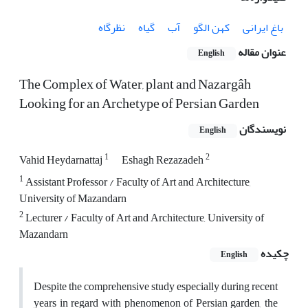
باغ ایرانی
کهن الگو
آب
گیاه
نظرگاه
عنوان مقاله
English
The Complex of Water, plant and Nazargâh
Looking for an Archetype of Persian Garden
نویسندگان
English
1
2
Vahid Heydarnattaj
Eshagh Rezazadeh
1
Assistant Professor / Faculty of Art and Architecture,
University of Mazandarn
2
Lecturer / Faculty of Art and Architecture, University of
Mazandarn
چکیده
English
Despite the comprehensive study especially during recent
years in regard with phenomenon of Persian garden, the