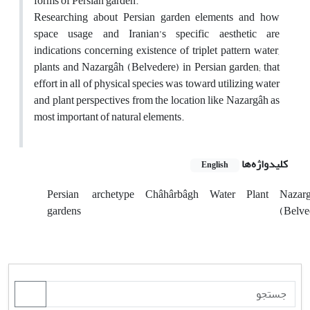
forms of Persian garden.
Researching about Persian garden elements and how
space usage and Iranian’s specific aesthetic are
indications concerning existence of triplet pattern water,
plants and Nazargâh (Belvedere) in Persian garden; that
effort in all of physical species was toward utilizing water
and plant perspectives from the location like Nazargâh as
most important of natural elements.
کلیدواژه‌ها
English
Persian
archetype
Châhârbâgh
Water
Plant
Nazar
gardens
(Belve