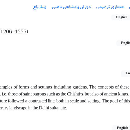
معماری ترحیمی
دوران پادشاهی دهلی
چهارباغ
English
 (1206-1555)
Engli
En
mples of forms and settings, including gardens. The concepts of these 
i.e. those of saint patrons such as the Chishti’s, but also of ancient kings
ure followed a contrasted line, both in scale and setting. The goal of this
erary landscape in the Delhi sultanate.
English