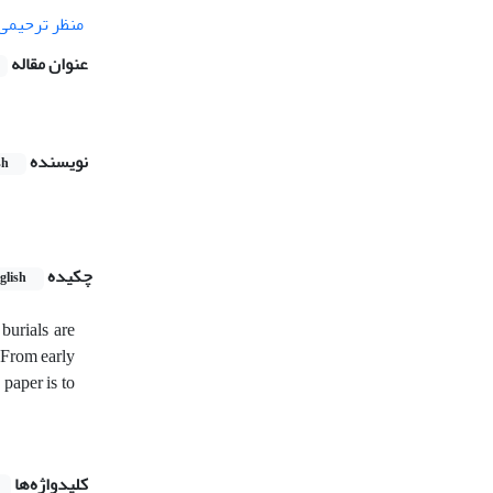
منظر ترحیمی
عنوان مقاله
نویسنده
sh
چکیده
glish
burials are
. From early
 paper is to
کلیدواژه‌ها