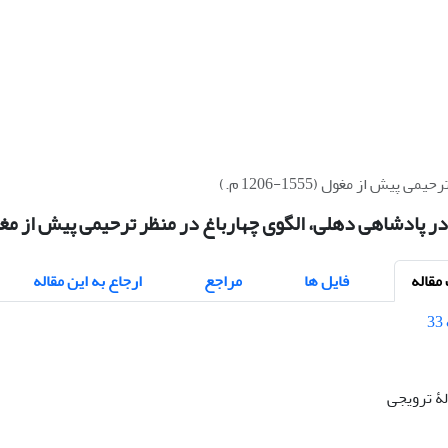
 از مغول (1555-1206 م.)
پادشاهی دهلی، الگوی چهارباغ در منظر ترحیمی پیش از مغول (1555-1206
قاله
فایل ها
مراجع
ارجاع به این مقاله
الۀ ترویجی