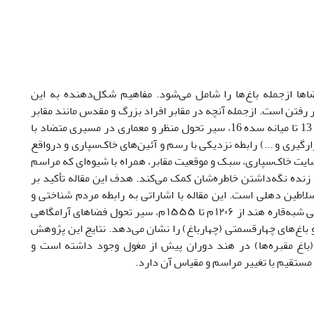
اها ازجمله باغ‌ها را شامل می‌شود. مفاهیم شکل‌دهنده به این
ر رفتن است. ازجمله آنچه در مقابر افراد بزرگ و مقدس مانند مقابر
بزرگان چشتیه‌ (chishti) و همچنین پادشاهان باستان می‌بینیم. در هند از اوایل سده 13 تا میانه سده 16، سیر تحول منظر و معماری در مسیری متضاد با
یری و ...)‌ رابطه نزدیکی با رسم و آئین‌های خاک‌سپاری و درواقع
یت خاک‌سپاری، سبک و موقعیت مقابر، همراه با شیوه‌ای که مراسم
نده نگه‌داشتن خاطره‌شان کمک می‌کند. هدف این مقاله تأکید بر
سلاطین دهلی است. این مقاله با اشاراتی به رابطه مردم شناختی و
معماری منظر ترحیمی در دوره سلاطین دهلی و برشمردن نمونه‌هایی از مناظر آرامگاهی شبه‌قاره هند از ۱۲۰۶ م تا ۱۵۵۵ م، سیر تحول فضاهای آرامگاهی
 باغ‌های چهارقسمتی (چهارباغ) را نشان می‌دهد. نتایج این پژوهش
(باغ مقبره‌ها) در هند دوران پیش از مغول وجود داشته است و
 مستقیم با تغییر مراسم و مقیاس آن دارد.