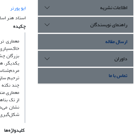
اطلاعات نشریه
ایو پورتر
استاد هنر اسل
راهنمای نویسندگان
چکیده
معماری ترح
ارسال مقاله
خاک‌سپاری‌
داوران
یکدیگر، هم
مردم‌شناسی
تماس با ما
ترحیم سازم
چند نکته د
از تک بناه
نشان می‌د
شکل‌گیری م
کلیدواژه‌ها