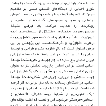
شد تا «تفکر پایداری» از توجه به «بهبود گذشته» جا بماند.
تئوری احیایی از دیدگاه‌های فلسفی مبتنی بر مفاهیم
«بوم‌شناسانه» وام گرفته و با ریشه دواندن در سیستم‌های
اجتماعی و محیطی، مجموعه‌ای گسترده از مفاهیم و
رویکردها را هدایت می‌کند. باغ ایرانی «شبکۀ
منحصربه‌فرد»، «چندلایه»، «متشکل از سیستم‌های زنده
درون یک منطقۀ جغرافیایی» است که محصول تعامل پیچیدۀ
«زمان»، «اکولوژی» و «فرهنگ»است. این پژوهش بر این
فرض استوار است که باغ شازده مفهوم طراحی و توسعۀ
احیایی را در بر دارد. در این راستا هدف مقاله ارزیابی
میزان انطباق باغ شازده با چارچوب‌های تعریف‌شدۀ توسعۀ
احیایی است. بر این اساس چارچوب تحلیلی لنز به عنوان
ابزاری تحلیلی-سنجشی با بهره‌گیری از کاربرگ‌های ارزیابی
جهت سنجش و ارزیابی جریان‌های شکل‌دهندۀ توسعۀ
احیایی، در شبکه‌ای چندلایه به نام باغ ایرانی به کار گرفته
شده است. ارزیابی باغ شازده با چارچوب اجرایی لنز منجر به
درک عمیق‌تری از شرایط زیست‌محیطی، اقتصادی و
اجتماعی-فرهنگی می‌شود. این واقعیت که اغلب مؤلفه‌های
بنیادی موجود در جریان‌های احیایی باغ ایرانی سازنده