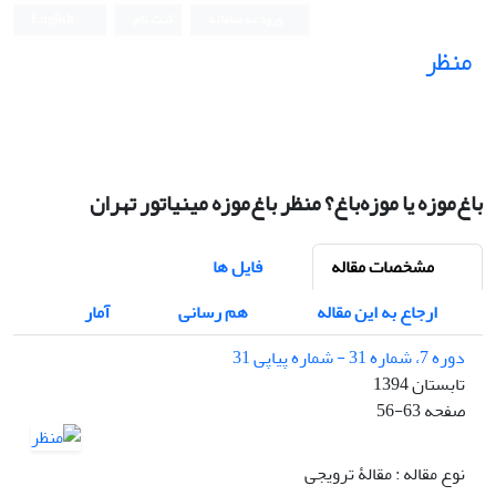
ورود به سامانه
ثبت نام
English
منظر
نشریه علمی
باغ‌موزه یا موزه‌باغ؟ منظر باغ‌موزه مینیاتور تهران
مشخصات مقاله
فایل ها
ارجاع به این مقاله
هم رسانی
آمار
دوره 7، شماره 31 - شماره پیاپی 31
تابستان 1394
صفحه
56-63
نوع مقاله : مقالۀ ترویجی