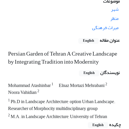
موضوعات
شهر
منظر
میراث فرهنگی
عنوان مقاله
English
Persian Garden of Tehran A Creative Landscape
by Integrating Tradition into Modernity
نویسندگان
English
1
2
Mohammad Atashinbar
Elnaz Mortazi Mehrabani
2
Noora Vahidian
1
Ph.D in Landscape Architecture, option Urban Landscape.
Researcher of Morphocity multidisciplinary group
2
M.A. in Landscape Architecture, University of Tehran
چکیده
English