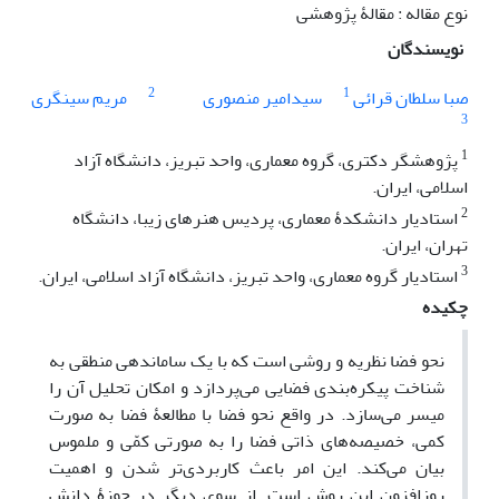
نوع مقاله : مقالۀ پژوهشی
نویسندگان
2
1
صبا سلطان قرائی
سیدامیر منصوری
مریم سینگری
3
1
پژوهشگر دکتری، گروه معماری، واحد تبریز، دانشگاه آزاد
اسلامی، ایران.
2
استادیار دانشکدۀ معماری، پردیس هنرهای زیبا، دانشگاه
تهران، ایران.
3
استادیار گروه معماری، واحد تبریز، دانشگاه آزاد اسلامی، ایران.
چکیده
نحو فضا نظریه و روشی است که با یک ساماندهی منطقی به
شناخت پیکره‌بندی فضایی می‌پردازد و امکان تحلیل آن را
میسر می‌سازد. در واقع نحو فضا با مطالعۀ فضا به صورت
کمی، خصیصه‌های ذاتی فضا را به صورتی کمّی ‌و ملموس
بیان می‌کند. این امر باعث کاربردی‌تر شدن و اهمیت
روزافزون این روش است. از سوی دیگر در حوزۀ دانش