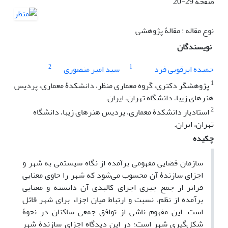
صفحه
20-29
نوع مقاله : مقالۀ پژوهشی
نویسندگان
2
1
حمیده ابرقویی فرد
سید امیر منصوری
1
پژوهشگر دکتری، گروه معماری منظر، دانشکدۀ معماری، پردیس
هنرهای زیبا، دانشگاه تهران، ایران.
2
استادیار دانشکدۀ معماری، پردیس هنرهای زیبا، دانشگاه
تهران، ایران.
چکیده
سازمان فضایی مفهومی برآمده از نگاه سیستمی به شهر و
اجزای سازندۀ آن محسوب می‌شود که شهر را حاوی معنایی
فراتر از جمع جبری اجزای کالبدی آن دانسته و معنایی
برآمده از نظم، نسبت و ارتباط میان اجزاء برای شهر قائل
است. این مفهوم ناشی از توافق جمعی ساکنان در نحوۀ
شکل‌گیری شهر است؛ در این دیدگاه اجزای سازندۀ شهر