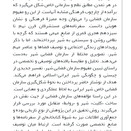
در هر تمدن، مطابق نظم و سازمانی خاص شکل می‌گیرد که
برآمده از چارچوب فرهنگی مشابه آنهاست. از این رو مفهوم
سازمان فضایی را می‌توان وجه ممیزۀ فرهنگی و نشان
هویتی دانست. سفرنامه‌های مستشرقان قرن نهم تا
سیزدهم هجری قمری از منابع مهمی هستند که گرچه با
نظامی روشن و سیستمی به شهر نپرداخته‌اند، اما با ذکر
رویدادهای زندگی اجتماعی و توصیف فضاها و عناصر مهم
شهر، تصویری مختلط از سازمان فضایی شهر به‌دست
می‌دهند. تحلیل و مقایسۀ یافته‌های توصیفی و تخصصی در
راستای تبیین مفهوم سازمان فضایی شهر، تفسیر جدیدی از
چیستی و چگونگی شهر ایرانی-اسلامی فراهم می‌کند.
هدف از نوشتار حاضر پرداختن به نحوۀ شکل‌گیری سازمان
فضایی خاص شهر ایرانی به لحاظ عملکردی و معنایی است.
در این راستا مؤلفه‌‌های سازمان فضایی از جهت نقش در
ساخت «کلیت» شهر و «روابط» متقابل مورد بررسی قرار
می‌گیرند. روش تحقیق در این پژوهش از نوع تاریخی بوده و
جمع‌آوری اطلاعات نیز به شیوۀ کتابخانه‌ای از سفرنامه‌ها و
منابع تخصصی صورت گرفته است. ارتباط میان توصیف