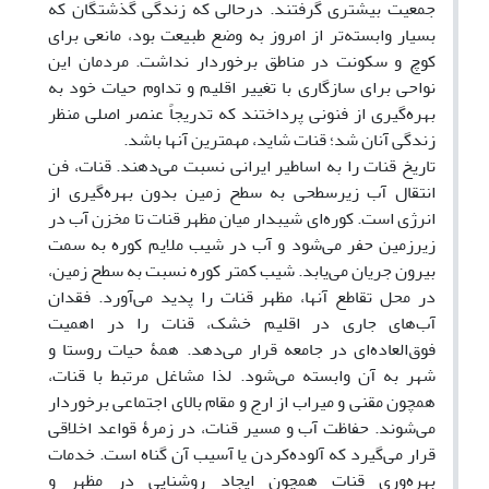
جمعیت بیشتری گرفتند. درحالی که زندگی گذشتگان که
بسیار وابسته‌تر از امروز به وضع طبیعت بود، مانعی برای
کوچ و سکونت در مناطق برخوردار نداشت. مردمان این
نواحی برای سازگاری با تغییر اقلیم و تداوم حیات خود به
بهره‌گیری از فنونی پرداختند که تدریجاً عنصر اصلی منظر
زندگی آنان شد؛ قنات شاید، مهمترین آنها باشد.
تاریخ قنات را به اساطیر ایرانی نسبت می‌دهند. قنات، فن
انتقال آب زیرسطحی به سطح زمین بدون بهره‌گیری از
انرژی است. کوره‌ای شیبدار میان مظهر قنات تا مخزن آب در
زیرزمین حفر می‌شود و آب در شیب ملایم کوره به سمت
بیرون جریان می‌یابد. شیب کمتر کوره نسبت به سطح زمین،
در محل تقاطع آنها، مظهر قنات را پدید می‌آورد. فقدان
آب‌های جاری در اقلیم خشک، قنات را در اهمیت
فوق‌العاده‌ای در جامعه قرار می‌دهد. همۀ حیات روستا و
شهر به آن وابسته می‌شود. لذا مشاغل مرتبط با قنات،
همچون مقنی و میراب از ارج و مقام بالای اجتماعی برخوردار
می‌شوند. حفاظت آب و مسیر قنات، در زمرۀ قواعد اخلاقی
قرار می‌گیرد که آلوده‌کردن یا آسیب آن گناه است. خدمات
بهره‌وری قنات همچون ایجاد روشنایی در مظهر و