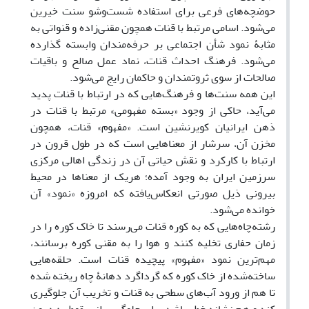
حوضچه‌های فرعی برای استفاده شست‌وشو سنت‌ خیرین
می‌شود. اسامی مرتبط با قنات همچون مقنی‌زاده و قنواتی به
مثابۀ نمود شأن اجتماعی بر حرفه‌مندان وابسته گذارده
می‌شود. فرهنگ احداث قنات، نماد عمل صالح و باقیات
صالحات از سوی ثروتمندان و حاکمان رایج می‌شود.
این همه سنت‌ها و فرهنگ‌هایی که در ارتباط با قنات پدید
می‌آید، حاکی از وجود «بسته مفهومی» مرتبط با قنات در
ذهن ایرانیان کویرنشین است. «مفهوم» قنات، همچون
مخزن آن، سرشار از معناهایی است که در طول قرون در
ارتباط با کارکرد و نقش حیاتی آن در زندگی اهالی مرکزی
سرزمین ایران به وجود آمده؛ هریک از معناها در محیط
بیرونی ذیل صورتی انعکاس‌یافته که امروزه «نمود» آن
خوانده می‌شود.
رشته‌چاه‌هایی که به کوره قنات می‌رسند تا خاک کوره را در
زمان حفاری تخلیه کنند و هوا را به مقنی کوره برسانند،
مهم‌ترین نمود «مفهوم» پیچیده قنات است. حلقه‌هایی
ساخته‌شده از خاک کوره که گرداگرد دهانۀ چاه ریخته شده
تا هم از ورود آب‌های سطحی به قنات و تخریب آن جلوگیری