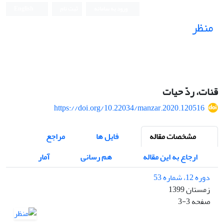
ورود به سامانه
ثبت نام
English
منظر
نشریه علمی
قنات، ردّ حیات
https://doi.org/10.22034/manzar.2020.120516
مشخصات مقاله
فایل ها
مراجع
ارجاع به این مقاله
هم رسانی
آمار
دوره 12، شماره 53
زمستان 1399
صفحه
3-3