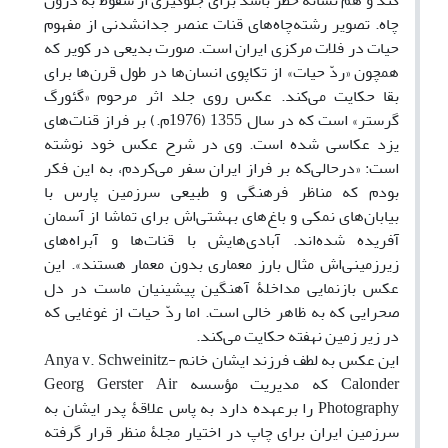
کند و هم نشانه خطر باشد برای جلوگیری از سقوط به درون
چاه. تصویر رشته‌چاه‌های قنات عنصر جدانشدنی از مفهوم
حیات در فلات مرکزی ایران است. صورت بدیعی در کویر که
همچون «ردّ حیات» از تکاپوی انسان‌ها در طول قرن‌ها برای
بقا حکایت می‌کند. عکس روی جلد اثر مرحوم «گئورگ
گرستر» است که در سال 1355 (1976م.) بر فراز قنات‌های
یزد عکاسی شده است. وی در شرح عکس خود نوشته
است: «درحالی‌که بر فراز ایران سفر می‌کردم، به این فکر
بودم که مناظر فرهنگی و طبیعی سرزمین پارس با
بیابان‌های نمکی و باغ‌های بهشتی‌اش برای تماشا از آسمان
آفریده شده‌اند. آبادی‌هایش با قنات‌ها و آبراه‌های
زیرزمینی‌اش مثال بارز معماری بدون معمار هستند». این
عکس بازنمایی مداخلۀ آهنگین پیشینیان ماست در دل
صحرایی که به ظاهر خالی است. اما ردّ حیات از غوغایی که
در زیر زمین نهفته حکایت می‌کند.
این عکس به لطف فرزند ایشان خانم Anya v. Schweinitz-
Calonder که مدیریت مؤسسه Georg Gerster Air
Photography را برعهده دارد به پاس علاقۀ پدر ایشان به
سرزمین ایران برای چاپ در اختیار مجلۀ منظر قرار گرفته