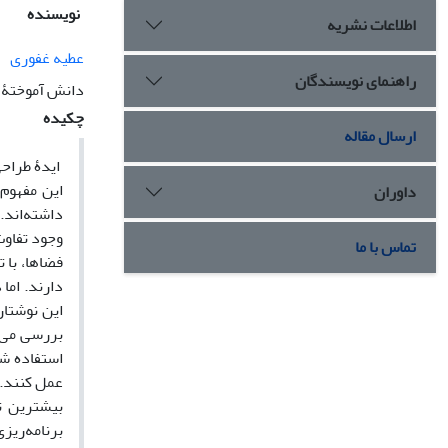
نویسنده
اطلاعات نشریه
عطیه غفوری
راهنمای نویسندگان
دانش آموختۀ د
چکیده
ارسال مقاله
ایدۀ طراحی
این مفهوم
داوران
داشته‌اند.
وجود تفاوت
تماس با ما
فضاها، با 
دارند. اما
استفاده شد
عمل کنند. 
بیشترین ت
برنامه‌ریزی