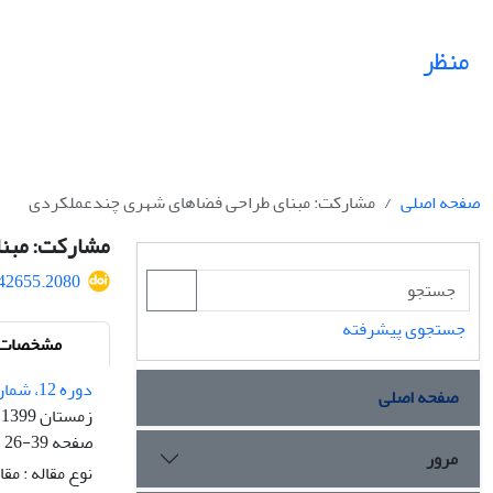
منظر
صفحه اصلی
مشارکت: مبنای طراحی فضاهای شهری چندعملکردی
مشارکت: مبن
242655.2080
جستجوی پیشرفته
مشخصات م
دوره 12، شماره 53
صفحه اصلی
زمستان 1399
صفحه
26-39
مرور
نوع مقاله : مق