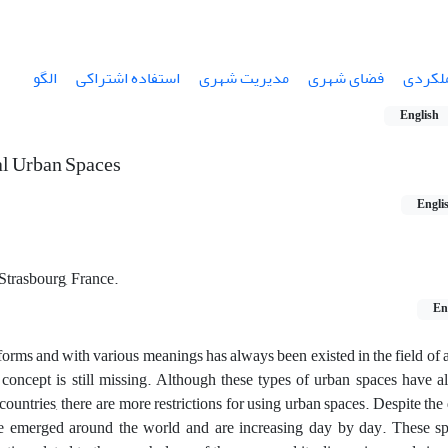
لکردی
فضای شهری
مدیریت شهری
استفاده اشتراکی
الگو
English
al Urban Spaces
Engli
trasbourg, France.
En
 forms and with various meanings has always been existed in the field of 
s concept is still missing. Although these types of urban spaces have 
ountries, there are more restrictions for using urban spaces. Despite the
ve emerged around the world and are increasing day by day. These sp