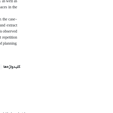
, as well as
aces in the
h, the case-
and extract
 is observed
 repetition
of planning,
کلیدواژه‌ها