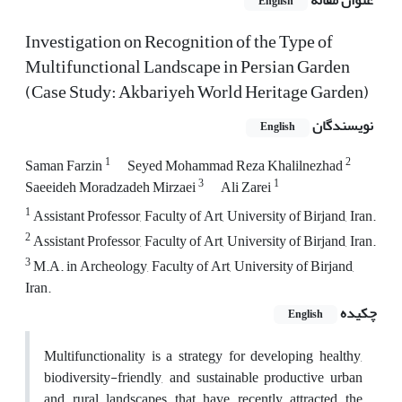
عنوان مقاله
English
Investigation on Recognition of the Type of
Multifunctional Landscape in Persian Garden
(Case Study: Akbariyeh World Heritage Garden)
نویسندگان
English
1
2
Saman Farzin
Seyed Mohammad Reza Khalilnezhad
3
1
Saeeideh Moradzadeh Mirzaei
Ali Zarei
1
Assistant Professor, Faculty of Art, University of Birjand, Iran.
2
Assistant Professor, Faculty of Art, University of Birjand, Iran.
3
M.A. in Archeology, Faculty of Art, University of Birjand,
Iran.
چکیده
English
Multifunctionality is a strategy for developing healthy,
biodiversity-friendly, and sustainable productive urban
and rural landscapes that have recently attracted the