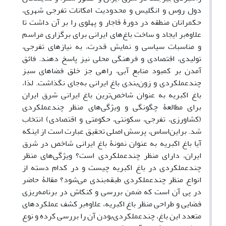
دول روس و انگلیس و محدودیت امکانات تفرجی شهری،
حکمرانان منطقه در دورۀ قاجار و پهلوی را بر آن داشت تا
علاوه‌بر ایجاد و ساخت باغ‌های ایرانی برای برگزاری مراسم‌
و مناسبات سیاسی و نمایش قدرت، به نیازهای تفرجی،
تولیدی، اقتصادی و فرهنگی محلی نیز پاسخ دهند. فائق
آمدن بر کمبود منابع آبی، راهی جز خلق فضاهای سبز
چندعملکردی و زون‌بندی باغ ایرانی به‌جای نگذاشت. لذا،
باغ اکبریه به عنوان شاخص‌ترین باغ ایرانی شرق ایران
برای مطالعۀ چگونگی و ویژ‌گی‌های منظر چندعملکردی
(کشاورزی، تفرجی، سکونتی، حکومتی و اقتصادی) انتخاب
شد. براین‌اساس، پرسش اصلی تحقیق عبارت است از اینکه
آیا باغ اکبریه به عنوان نمونۀ باغ ایرانی شاخص در شرق
ایران، دارای منظر چندعملکردی است؟ ویژگی‌های منظر
چندعملکردی در باغ اکبریه چیست و در کدام دسته از
انواع منظر چندعملکردی طبقه‌بندی می‌شود؟ مقالۀ حاضر
در پی آن است که ضمن بررسی و کنکاش در برنامه‌ریزی
فضایی و طراحی منظر باغ اکبریه، علاوه‌بر کشف عملکردهای
متعدد این باغ، چندعملکردی‌بودن آن را بررسی کرده و نوع