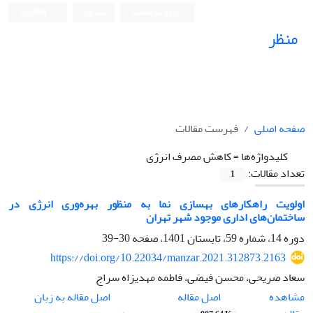
ورود به سامانه
ثبت نام
English
منظر
نشریه علمی
صفحه اصلی
فهرست مقالات
کلیدواژه‌ها =
کاهش مصرف انرژی
تعداد مقالات:
1
اولویت راهکارهای بهسازی نما به منظور بهره‌وری انرژی در
ساختمان‌های اداری موجود شهر تهران
دوره 14، شماره 59، تابستان 1401، صفحه
30-39
https://doi.org/10.22034/manzar.2021.312873.2163
سعاد صریحی، محسن فیضی، فاطمه مهدیزاه سراج
اصل مقاله
مشاهده
اصل مقاله به زبان