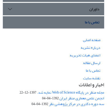
داوران
تماس با ما
صفحه اصلی
درباره نشریه
اعضای هیات تحریریه
ارسال مقاله
تماس با ما
نقشه سایت
اخبار و اعلانات
مجله منظر در پایگاه Web of Science نمایه شد.
1397-12-22
انجمن علمی معماری منظر ایران
1392-04-04
سه دوره دکتری در مرکز پژوهشی نظر
1392-04-04