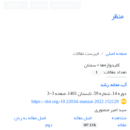
ورود به سامانه
ثبت نام
English
منظر
نشریه علمی
صفحه اصلی
فهرست مقالات
کلیدواژه‌ها =
سمنان
تعداد مقالات:
1
آب، محله، رشد
دوره 14، شماره 59، تابستان 1401، صفحه
3-3
https://doi.org/10.22034/manzar.2022.152129
سید امیر منصوری
اصل مقاله
مشاهده
اصل مقاله به زبان
مقاله
دوم
107.13 K