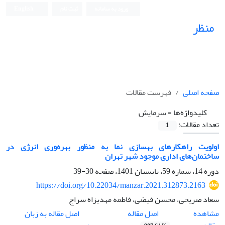
ورود به سامانه
ثبت نام
English
منظر
نشریه علمی
صفحه اصلی
فهرست مقالات
کلیدواژه‌ها =
سرمایش
تعداد مقالات:
1
اولویت راهکارهای بهسازی نما به منظور بهره‌وری انرژی در
ساختمان‌های اداری موجود شهر تهران
دوره 14، شماره 59، تابستان 1401، صفحه
30-39
https://doi.org/10.22034/manzar.2021.312873.2163
سعاد صریحی، محسن فیضی، فاطمه مهدیزاه سراج
اصل مقاله
مشاهده
اصل مقاله به زبان