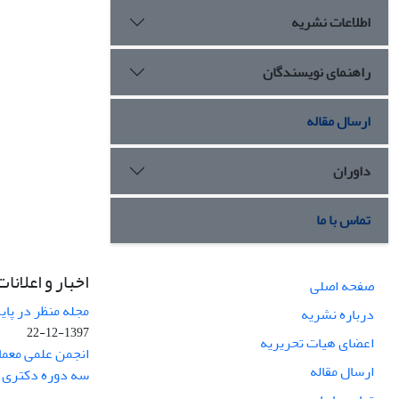
اطلاعات نشریه
راهنمای نویسندگان
ارسال مقاله
داوران
تماس با ما
اخبار و اعلانات
صفحه اصلی
مجله منظر در پایگاه Web of Science نم
درباره نشریه
1397-12-22
اعضای هیات تحریریه
انجمن علمی معما
ارسال مقاله
سه دوره دکتری 