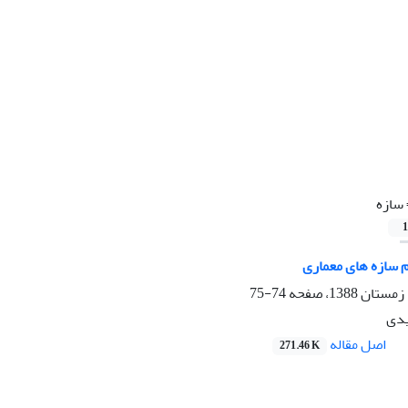
سازه
1
م سازه های معماری
74-75
دی
اصل مقاله
271.46 K